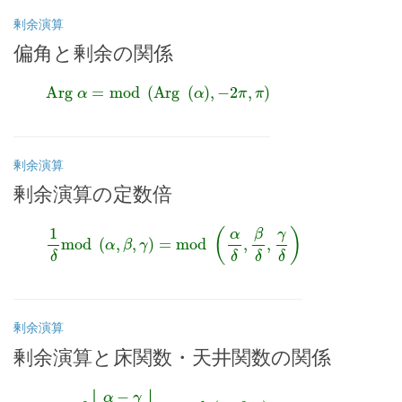
剰余演算
偏角と剰余の関係
Arg
α
=
mod
(
Arg
(
α
)
,
−
2
π
,
π
)
剰余演算
剰余演算の定数倍
1
δ
mod
(
α
,
β
,
γ
)
=
mod
(
α
δ
,
β
δ
,
γ
δ
)
剰余演算
剰余演算と床関数・天井関数の関係
α
=
β
⌊
α
−
γ
β
⌋
+
mod
(
α
,
β
,
γ
)