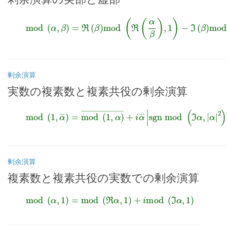
mod
(
α
,
β
)
=
ℜ
(
β
)
mod
(
ℜ
(
α
β
)
,
1
)
−
ℑ
(
β
)
mod
剰余演算
実数の複素数と複素共役の剰余演算
mod
(
1
,
α
―
)
=
mod
(
1
,
α
α
|
)
2
―
)
+
|
i
α
―
|
sgn
mod
(
ℑ
α
,
|
剰余演算
複素数と複素共役の実数での剰余演算
mod
(
α
,
1
)
=
mod
(
ℜ
α
,
1
)
+
i
mod
(
ℑ
α
,
1
)