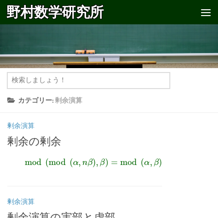
野村数学研究所
コンテンツへスキップ
カテゴリー:
剰余演算
剰余演算
剰余の剰余
mod
(
mod
(
α
,
n
β
)
,
β
)
=
mod
(
α
,
β
)
剰余演算
剰余演算の実部と虚部