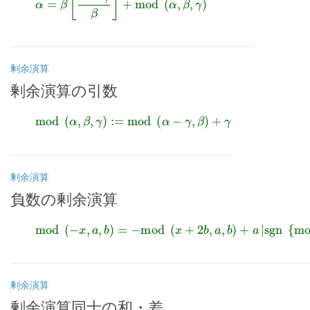
剰余演算
剰余演算の引数
mod
(
α
,
β
,
γ
)
:=
mod
(
α
−
γ
,
β
)
+
γ
剰余演算
負数の剰余演算
mod
(
−
x
,
a
,
b
)
=
−
mod
(
x
+
2
b
,
a
,
b
)
+
a
|
sgn
{
mod
(
剰余演算
剰余演算同士の和・差