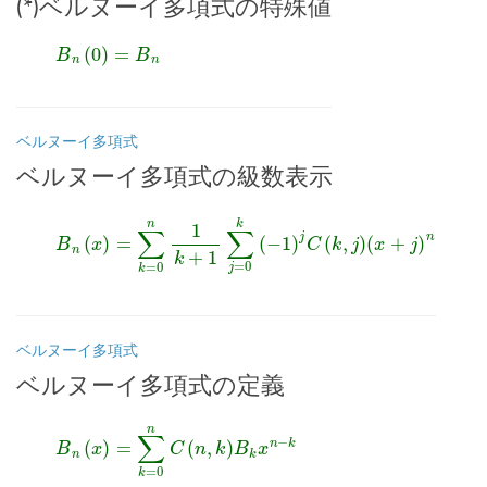
(*)ベルヌーイ多項式の特殊値
B
n
(
0
)
=
B
n
ベルヌーイ多項式
ベルヌーイ多項式の級数表示
B
n
(
x
)
=
∑
k
=
0
n
1
k
(
+
x
1
+
∑
j
j
)
=
n
0
k
(
−
1
)
j
C
(
k
,
j
)
ベルヌーイ多項式
ベルヌーイ多項式の定義
B
n
(
x
)
=
∑
k
=
0
n
C
(
n
,
k
)
B
k
x
n
−
k