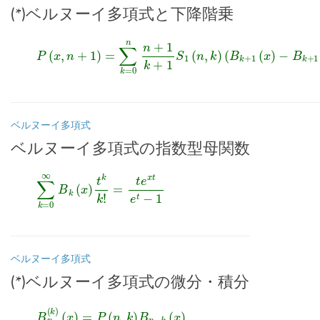
(*)ベルヌーイ多項式と下降階乗
P
(
x
,
n
+
1
)
=
∑
k
=
0
n
n
−
+
B
1
k
k
+
+
1
1
)
S
1
(
n
,
k
)
(
B
k
+
1
(
x
)
ベルヌーイ多項式
ベルヌーイ多項式の指数型母関数
∑
k
=
0
∞
B
k
(
x
)
t
k
k
!
=
t
e
x
t
e
t
−
1
ベルヌーイ多項式
(*)ベルヌーイ多項式の微分・積分
B
n
(
k
)
(
x
)
=
P
(
n
,
k
)
B
n
−
k
(
x
)