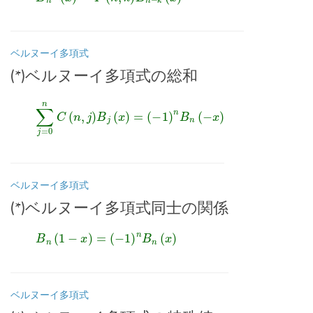
ベルヌーイ多項式
(*)ベルヌーイ多項式の総和
∑
j
=
0
(
n
−
C
1
(
)
n
n
,
B
j
n
)
(
B
−
j
x
(
)
x
)
=
ベルヌーイ多項式
(*)ベルヌーイ多項式同士の関係
B
n
(
1
−
x
)
=
(
−
1
)
n
B
n
(
x
)
ベルヌーイ多項式