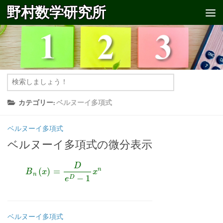
野村数学研究所
コンテンツへスキップ
カテゴリー:
ベルヌーイ多項式
ベルヌーイ多項式
ベルヌーイ多項式の微分表示
B
n
(
x
)
=
D
e
D
−
1
x
n
ベルヌーイ多項式