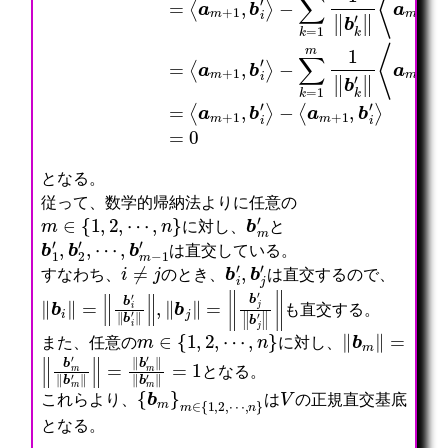
となる。
従って、数学的帰納法よりに任意の
m
∈
{
1
,
2
,
⋯
,
n
}
b
m
′
に対し、
と
b
1
′
,
b
2
′
,
⋯
,
b
m
−
1
′
は直交している。
i
≠
j
b
i
′
,
b
j
′
すなわち、
のとき、
は直交するので、
‖
b
i
‖
=
‖
b
i
′
‖
b
i
′
‖
‖
,
‖
b
j
‖
=
‖
b
j
′
‖
b
j
′
‖
‖
も直交する。
m
∈
{
1
,
2
,
⋯
,
n
}
‖
b
m
‖
=
また、任意の
に対し、
‖
b
m
′
‖
b
m
′
‖
‖
=
‖
b
m
′
‖
‖
b
m
′
‖
=
1
となる。
{
b
m
}
m
∈
{
1
,
2
,
⋯
,
n
V
}
これらより、
は
の正規直交基底
となる。