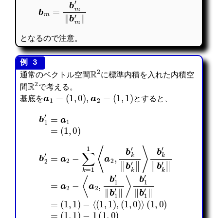
b
m
=
b
m
′
‖
b
m
′
‖
となるので注意。
R
2
通常のベクトル空間
に標準内積を入れた内積空
R
2
間
で考える。
a
1
=
(
1
,
0
)
,
a
2
=
(
1
,
1
)
基底を
とすると、
b
1
′
=
a
1
=
(
1
,
0
)
b
k
′
‖
(
b
b
1
k
2
,
′
′
1
‖
=
(
=
)
a
1
a
−
2
,
2
⟨
−
1
−
(
∑
)
⟨
1
k
−
a
,
=
1
2
1
1
(
,
)
1
1
b
,
⟨
,
1
(
a
0
′
1
2
)
‖
,
,
b
=
0
b
1
(
)
k
′
0
⟩
′
‖
,
(
⟩
‖
1
b
1
b
)
k
,
1
′
0
′
‖
)
‖
⟩
b
=
1
′
‖
=