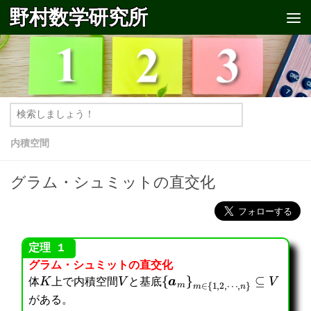
野村数学研究所
コンテンツへスキップ
内積空間
グラム・シュミットの直交化
グラム・シュミットの直交化
K
V
{
a
m
}
m
∈
{
1
,
2
,
⋯
,
n
}
⊆
V
体
上で内積空間
と基底
がある。