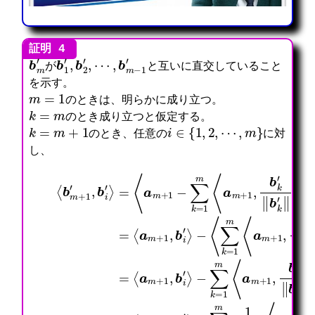
b
m
′
b
1
′
,
b
2
′
,
⋯
,
b
m
−
1
′
が
と互いに直交していること
を示す。
m
=
1
のときは、明らかに成り立つ。
k
=
m
のとき成り立つと仮定する。
k
=
m
+
1
i
∈
{
1
,
2
,
⋯
,
m
}
のとき、任意の
に対
し、
⟨
=
∑
⟨
k
a
=
=
−
−
m
1
‖
⟨
b
⟨
∑
∑
+
b
m
a
k
b
k
k
1
k
⟨
m
′
k
⟨
=
=
,
′
a
+
‖
′
b
1
1
b
‖
b
m
1
‖
k
‖
m
m
i
k
b
+
b
−
′
1
1
′
′
k
1
i
∑
,
⟨
‖
‖
⟩
⟨
‖
′
,
′
k
b
b
b
a
,
−
b
‖
b
‖
=
k
k
i
m
b
,
∑
δ
m
k
1
′
′
′
+
i
b
k
k
+
′
m
‖
‖
⟩
1
′
i
=
,
1
⟨
⟨
‖
⟨
=
,
⟩
′
b
1
i
′
a
a
a
⟨
b
=
⟩
k
m
=
,
m
m
m
a
i
⟨
=
′
⟨
⟨
b
+
+
+
m
′
a
⟨
‖
a
a
i
1
1
1
⟩
+
⟩
m
a
m
m
′
,
,
,
b
1
=
+
m
+
+
⟩
b
b
b
k
,
0
1
+
1
1
k
k
k
′
b
,
1
,
,
′
′
′
‖
i
b
,
b
b
‖
‖
b
‖
′
i
b
b
b
k
i
b
k
⟩
′
i
k
k
′
′
k
′
⟩
′
′
′
‖
⟩
′
‖
b
−
⟩
‖
‖
,
−
‖
⟩
⟩
k
⟩
b
′
i
‖
′
⟩
⟩