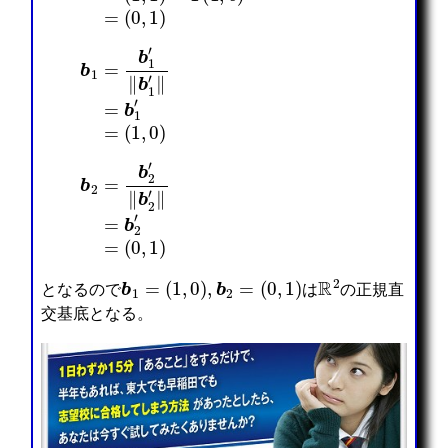
b
1
=
b
1
′
‖
b
1
′
‖
=
b
1
′
=
(
1
,
0
)
b
2
=
b
2
′
‖
b
2
′
‖
=
b
2
′
=
(
0
,
1
)
b
1
=
(
1
,
0
)
,
b
2
=
(
0
,
1
)
R
2
となるので
は
の正規直
交基底となる。