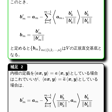
このとき、
b
m
′
=
a
m
−
∑
k
=
b
1
k
m
′
−
‖
1
b
⟨
k
a
′
m
‖
,
b
k
′
‖
b
k
′
‖
⟩
b
m
=
b
m
′
‖
b
m
′
‖
{
b
m
}
m
∈
{
1
,
2
,
⋯
,
n
V
}
と定めると
は
の正規直交基底と
なる。
⟨
a
x
,
y
⟩
=
a
⟨
x
,
y
⟩
内積の定義を
としている場合
⟨
a
x
,
y
⟩
=
a
―
⟨
x
,
y
⟩
はこれでいいが、
としている
場合は、
b
m
′
=
a
m
−
∑
k
=
b
1
k
m
′
−
‖
1
b
⟨
k
b
′
k
‖
′
‖
b
k
′
‖
,
a
m
⟩