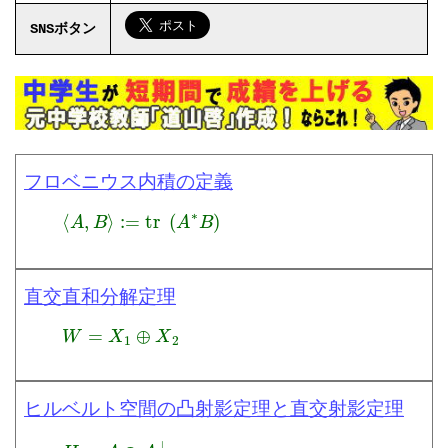
SNSボタン
フロベニウス内積の定義
⟨
A
,
B
⟩
:=
tr
(
A
∗
B
)
直交直和分解定理
W
=
X
1
⊕
X
2
ヒルベルト空間の凸射影定理と直交射影定理
H
=
A
⊕
A
⊥