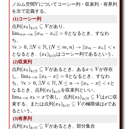
V
ノルム空間
についてコーシー列・収束列・有界列
を次で定義する。
(1)コーシー列
(
x
k
)
k
∈
N
⊆
V
点列
があり、
lim
m
,
n
→
∞
‖
x
m
−
x
n
‖
=
0
となるとき、すなわ
ち、
∀
ϵ
>
0
,
∃
N
∈
N
,
(
N
≤
m
,
n
)
→
‖
x
m
−
x
n
‖
<
ϵ
(
x
k
)
k
∈
N
となるとき、
はコーシー列であるという。
(2)収束列
(
x
k
)
k
∈
N
⊆
V
x
∈
V
点列
があるとき、ある
が存在
lim
k
→
∞
‖
x
k
−
x
‖
=
0
し、
となるとき、すなわ
∀
ϵ
>
0
,
∃
N
∈
N
,
N
≤
n
→
‖
x
n
−
x
‖
<
ϵ
ち、
と
(
x
k
)
k
∈
N
なるとき、点列
を収束列といい、
lim
k
→
∞
x
k
=
x
(
x
k
)
k
∈
N
⊆
V
x
で表し、点列
は
に収
(
x
k
)
k
∈
N
⊆
V
x
束する、または点列
の極限値は
であ
るという。
(3)有界列
(
x
k
)
k
∈
N
⊆
V
点列
があるとき、部分集合