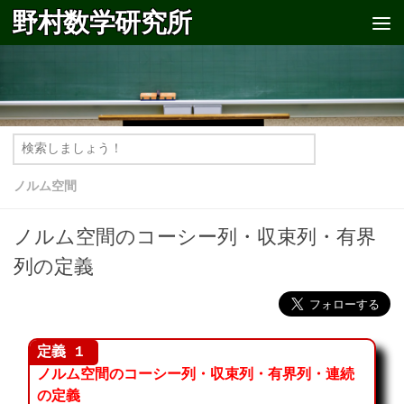
野村数学研究所
コンテンツへスキップ
ノルム空間
ノルム空間のコーシー列・収束列・有界
列の定義
ノルム空間のコーシー列・収束列・有界列・連続
の定義