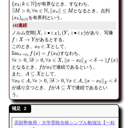
{
x
k
;
k
∈
N
}
が有界なとき、すなわち、
∃
M
>
0
,
∀
n
∈
N
,
‖
x
n
‖
≤
M
となるとき、点列
(
x
k
)
k
∈
N
を有界列という。
(4)連続
(
X
,
‖
∙
‖
X
)
,
(
Y
,
‖
∙
‖
Y
)
ノルム空間
があり、写像
f
:
X
→
Y
があるとする。
x
0
∈
X
このとき、
として、
lim
x
→
x
0
f
(
x
)
=
f
(
x
0
)
すなわち、
∀
ϵ
>
0
,
∃
δ
>
0
,
∀
x
∈
X
,
‖
x
−
x
0
‖
X
<
δ
→
‖
f
(
x
)
−
f
(
x
0
)
‖
Y
f
x
0
となるとき、
が
で連続であるという。
A
⊆
X
また、
として、
∀
x
0
∈
A
,
∀
ϵ
>
0
,
∃
δ
>
0
,
∀
x
∈
A
,
‖
x
−
x
0
‖
X
<
δ
→
‖
f
(
x
)
−
f
f
A
⊆
X
が成り立つとき、
が
で連続であるとい
う。
高額塾無用・大学受験合格シンプル勉強法【一粒