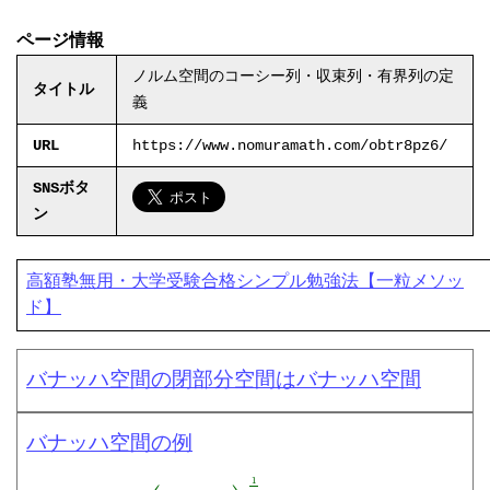
ページ情報
ノルム空間のコーシー列・収束列・有界列の定
タイトル
義
URL
https://www.nomuramath.com/obtr8pz6/
SNSボタ
ン
高額塾無用・大学受験合格シンプル勉強法【一粒メソッ
ド】
バナッハ空間の閉部分空間はバナッハ空間
バナッハ空間の例
‖
x
‖
p
=
(
∑
j
=
1
n
|
x
j
|
p
)
1
p