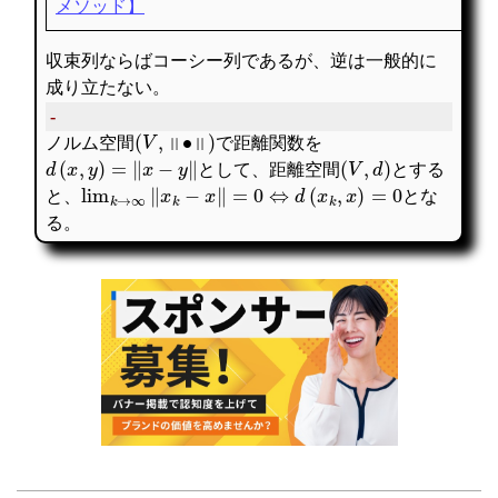
メソッド】
収束列ならばコーシー列であるが、逆は一般的に
成り立たない。
-
(
V
,
‖
∙
‖
)
ノルム空間
で距離関数を
d
(
x
,
y
)
=
‖
x
−
y
‖
(
V
,
d
)
として、距離空間
とする
lim
k
→
∞
‖
x
k
−
x
‖
=
0
⇔
d
(
x
k
,
x
)
=
0
と、
とな
る。