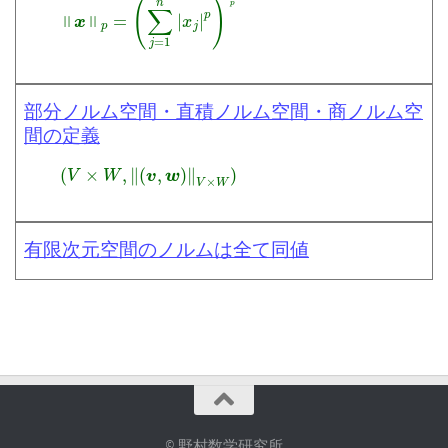
部分ノルム空間・直積ノルム空間・商ノルム空
間の定義
(
V
×
W
,
‖
(
v
,
w
)
‖
V
×
W
)
有限次元空間のノルムは全て同値
© 野村数学研究所