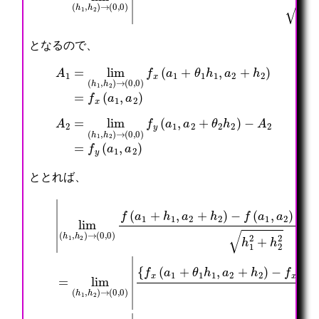
となるので、
A
1
=
lim
(
h
1
,
h
2
=
)
f
→
x
(
(
0
a
,
1
0
,
)
a
f
2
x
)
(
a
1
+
θ
1
h
1
,
a
2
+
h
2
)
A
2
=
lim
(
h
1
,
h
2
=
)
f
→
y
(
(
0
a
,
1
0
,
)
a
f
2
y
)
(
a
1
,
a
2
+
θ
2
h
2
)
−
A
2
ととれば、
|
(
{
{
{
{
{
{
{
(
{
lim
A
f
f
f
f
f
f
f
|
f
1
y
x
y
x
y
x
y
f
x
h
(
(
(
(
(
(
(
x
(
(
1
a
a
a
a
a
a
a
(
a
h
+
1
1
1
1
1
1
1
a
1
1
A
,
+
,
+
,
+
,
1
+
,
2
a
θ
a
θ
a
θ
a
+
≤
≤
θ
=
h
h
2
1
2
1
2
1
2
θ
lim
lim
1
lim
2
2
+
h
+
h
+
h
+
1
h
)
)
θ
1
θ
1
θ
1
θ
h
1
→
h
2
,
2
,
2
,
2
1
(
(
,
(
(
1
h
a
h
a
h
a
h
,
h
h
a
h
0
2
2
2
2
2
2
2
2
a
1
1
2
1
,
+
)
+
)
+
)
+
)
2
,
,
+
,
0
h
−
h
−
h
−
h
−
+
h
h
h
h
=
)
2
f
2
f
2
f
2
f
h
2
2
2
2
0
f
2
y
)
y
)
y
)
y
2
)
)
)
)
(
|
(
−
(
−
(
−
(
)
→
→
−
→
a
=
a
f
a
f
a
f
a
−
(
(
f
(
1
lim
1
x
1
x
1
x
1
f
0
0
x
0
+
,
(
,
(
,
(
,
x
,
,
(
,
h
a
a
a
a
a
a
a
(
0
0
a
0
1
(
2
1
2
1
2
1
2
a
)
)
1
)
,
h
)
,
)
,
)
,
)
1
(
(
,
|
a
1
}
a
}
a
}
a
}
,
|
|
a
2
,
h
2
h
2
h
2
h
a
2
+
h
2
)
2
)
2
)
2
2
)
h
2
h
}
h
}
h
}
h
)
}
2
)
1
h
1
h
1
h
2
|
h
)
→
2
1
2
1
2
1
|
+
1
−
(
+
h
+
h
+
h
)
|
+
f
0
h
1
h
1
h
1
=
f
(
,
2
2
2
2
2
|
lim
y
a
0
2
+
2
+
2
+
(
1
)
|
h
|
h
|
|
a
,
|
2
2
)
(
1