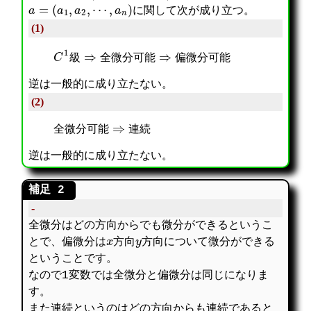
a
=
(
a
1
,
a
2
,
⋯
,
a
n
)
に関して次が成り立つ。
(1)
C
1
級
⇒
全微分可能
⇒
偏微分可能
級
全
微
分
可
能
偏
微
分
可
能
逆は一般的に成り立たない。
(2)
全微分可能
⇒
連続
全
微
分
可
能
連
続
逆は一般的に成り立たない。
-
全微分はどの方向からでも微分ができるというこ
x
y
とで、偏微分は
方向
方向について微分ができる
ということです。
なので1変数では全微分と偏微分は同じになりま
す。
また連続というのはどの方向からも連続であると