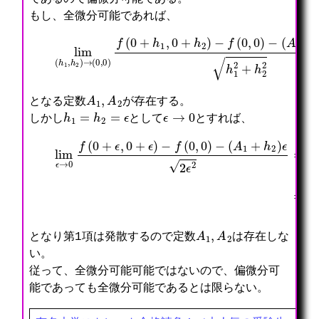
もし、全微分可能であれば、
lim
(
h
1
,
(
h
A
2
1
)
h
→
1
(
+
0
A
,
2
0
h
)
2
f
)
(
h
0
1
+
2
h
+
1
h
,
2
0
2
+
=
h
0
2
)
−
f
(
0
,
0
)
−
A
1
,
A
2
となる定数
が存在する。
h
1
=
h
2
=
ϵ
ϵ
→
0
しかし
として
とすれば、
(
ϵ
A
|
1
=
+
lim
lim
h
2
)
ϵ
ϵ
ϵ
→
→
2
0
0
ϵ
(
f
2
1
(
=
2
0
lim
|
+
ϵ
ϵ
|
,
ϵ
−
0
→
(
+
0
A
ϵ
1
1
)
−
+
−
0
A
f
−
2
(
(
)
0
A
2
,
1
sgn
0
+
)
A
−
2
(
)
ϵ
ϵ
)
2
)
|
A
1
,
A
2
となり第1項は発散するので定数
は存在しな
い。
従って、全微分可能可能ではないので、偏微分可
能であっても全微分可能であるとは限らない。