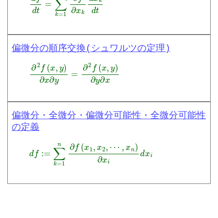
偏微分の順序交換(シュワルツの定理)
∂
2
f
(
x
,
y
)
∂
x
∂
y
=
∂
2
f
(
x
,
y
)
∂
y
∂
x
偏微分・全微分・偏微分可能性・全微分可能性
の定義
d
f
:=
∑
k
=
1
n
∂
f
(
x
1
,
x
2
,
⋯
,
x
n
)
∂
x
i
d
x
i