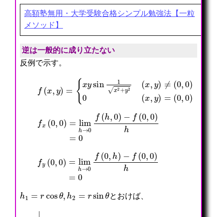
高額塾無用・大学受験合格シンプル勉強法【一粒
メソッド】
逆は一般的に成り立たない
反例で示す。
{
x
y
sin
1
x
2
+
y
2
f
(
(
(
x
x
0
,
,
,
y
y
0
)
)
)
≠
=
(
0
,
0
)
0
(
x
,
y
)
=
f
x
(
0
,
0
)
=
lim
h
→
0
f
(
h
,
0
)
−
f
(
0
,
0
)
h
=
0
f
y
(
0
,
0
)
=
lim
h
→
0
f
(
0
,
h
)
−
f
(
0
,
0
)
h
=
0
h
1
=
r
cos
θ
,
h
2
=
r
sin
θ
とおけば、
|
(
=
=
lim
0
lim
lim
h
1
(
+
(
r
h
0
h
→
1
h
1
0
≤
,
2
,
+
lim
h
)
h
|
2
h
2
r
)
1
)
2
r
→
2
→
cos
→
(
+
(
0
0
h
0
+
,
2
,
θ
|
0
2
0
sin
r
)
|
)
cos
f
=
|
(
lim
h
θ
0
1
r
θ
+
h
sin
sin
h
(
2
1
h
h
,
1
1
1
θ
0
,
2
r
|
+
h
+
|
=
h
2
h
=
0
2
)
2
lim
)
→
2
−
(
sin
f
0
r
(
,
→
0
0
1
0
,
)
h
+
0
|
1
|
)
f
2
r
−
(
+
c