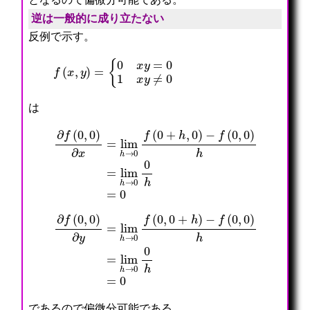
となるので偏微分可能である。
逆は一般的に成り立たない
反例で示す。
f
(
x
,
y
)
=
{
0
x
y
=
0
1
x
y
≠
0
は
∂
f
(
0
,
0
)
∂
x
=
lim
h
→
0
=
f
0
(
0
+
h
,
0
)
−
f
(
0
,
0
)
h
=
lim
h
∂
f
(
−
0
f
,
(
0
0
)
,
∂
0
y
)
=
h
lim
=
lim
h
→
h
0
→
f
0
(
0
0
h
,
=
0
0
+
h
)
であるので偏微分可能である。