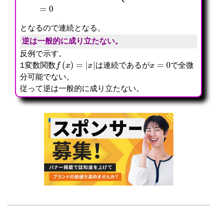
となるので連続となる。
逆は一般的に成り立たない。
反例で示す。
f
(
x
)
=
|
x
|
x
=
0
1変数関数
は連続であるが
で全微
分可能でない。
従って逆は一般的に成り立たない。