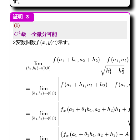
す。
(1)
C
1
⇒
級
全微分可能
f
(
x
,
y
)
2変数関数
で示す。
|
(
(
平均値の定理:
lim
A
A
1
1
{
(
0
h
h
f
A
<
(
1
1
{
y
1
θ
h
+
+
f
(
h
1
1
A
A
x
a
1
<
,
2
2
(
1
+
1
h
h
h
a
,
A
,
2
2
2
1
a
2
0
)
)
)
+
2
h
<
→
h
h
θ
+
2
θ
(
1
1
1
θ
)
2
0
2
2
h
2
h
<
,
+
+
1
h
1
1
0
h
h
,
2
2
)
)
2
2
a
)
+
=
f
2
2
2
−
h
lim
(
|
|
+
A
2
a
=
=
h
2
2
1
lim
lim
2
}
|
(
+
)
h
(
h
h
−
2
1
1
(
(
A
h
,
,
h
h
1
1
h
a
1
1
}
2
2
2
,
,
h
+
)
+
h
h
1
h
→
h
2
2
+
2
(
2
)
)
2
0
)
→
→
|
,
−
(
(
0
f
0
0
)
(
,
,
|
a
0
0
1
)
)
,
|
|