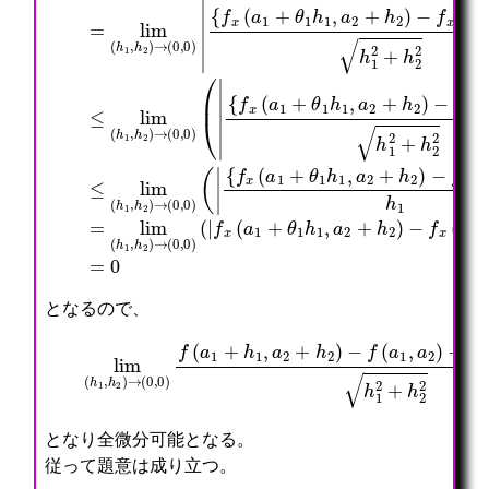
となるので、
lim
(
h
1
,
(
h
A
2
1
)
h
→
1
(
+
0
A
,
2
0
h
)
2
f
)
(
h
a
1
1
2
+
+
h
h
1
2
,
2
a
=
2
0
+
h
2
)
−
f
(
a
1
,
a
となり全微分可能となる。
従って題意は成り立つ。