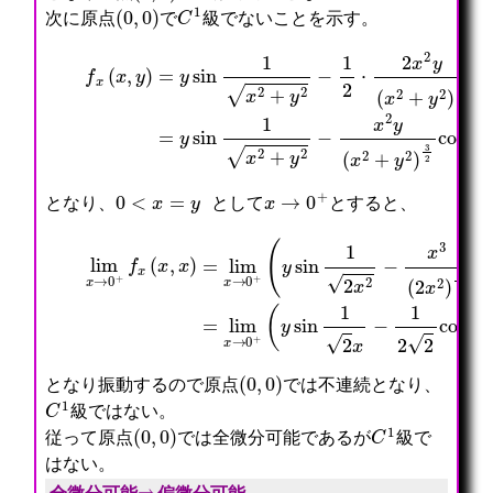
(
0
,
0
)
C
1
次に原点
で
級でないことを示す。
f
=
x
y
(
sin
x
,
y
1
)
x
=
2
y
+
sin
y
2
−
1
x
x
2
2
y
+
(
y
x
2
2
−
+
1
y
2
2
⋅
)
2
3
x
2
2
cos
y
(
x
1
2
x
+
2
y
+
2
y
)
2
3
2
co
0
<
x
=
y
x
→
0
+
となり、
として
とすると、
(
y
sin
1
lim
2
x
(
2
y
x
−
sin
→
x
0
3
+
(
1
f
2
2
x
x
x
(
2
−
x
)
1
,
3
2
x
2
2
)
cos
cos
=
lim
1
1
2
2
x
x
x
→
2
)
0
)
+
=
lim
x
→
0
+
(
0
,
0
)
となり振動するので原点
では不連続となり、
C
1
級ではない。
(
0
,
0
)
C
1
従って原点
では全微分可能であるが
級で
はない。
⇒