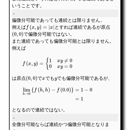
いうことです。
-
偏微分可能であっても連続とは限りません。
f
(
x
,
y
)
=
|
x
|
例えば
とすれば連続であるが原点
(
0
,
0
)
で偏微分可能ではない。
また連続であっても偏微分可能とは限りません。
例えば
f
(
x
,
y
)
=
{
1
x
y
≠
0
0
x
y
=
0
(
0
,
0
)
x
y
は原点
で
でも
でも偏微分可能であるが、
lim
h
→
0
{
f
(
h
,
h
)
−
f
(
0.0
)
}
=
1
−
0
=
1
となるので連続ではない。
-
全微分可能ならば連続かつ偏微分可能となりま