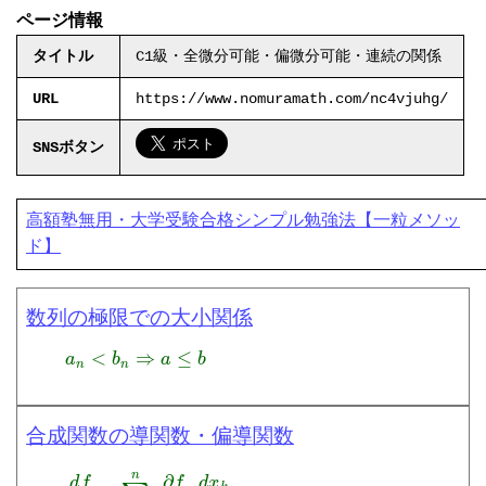
ページ情報
タイトル
C1級・全微分可能・偏微分可能・連続の関係
URL
https://www.nomuramath.com/nc4vjuhg/
SNSボタン
高額塾無用・大学受験合格シンプル勉強法【一粒メソッ
ド】
数列の極限での大小関係
a
n
<
b
n
⇒
a
≤
b
合成関数の導関数・偏導関数
d
f
d
t
=
∑
k
=
1
n
∂
f
∂
x
k
d
x
k
d
t