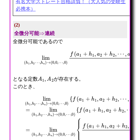
有名大学ストレート合格請負！（大人気の受験生
必携本）
(2)
⇒
全微分可能
連続
全微分可能であるので
−
⋯
f
,
(
0
a
+
lim
)
1
A
f
,
n
(
a
h
(
a
2
n
h
1
,
)
1
+
⋯
h
,
h
,
1
h
1
a
2
2
,
n
+
⋯
a
)
h
,
2
−
2
h
+
(
2
n
h
A
+
)
2
1
⋯
→
,
h
+
(
⋯
1
h
0
,
+
n
,
a
A
2
0
n
2
=
,
+
h
0
h
2
n
+
)
⋯
A
1
,
A
2
となる定数
が存在する。
このとき、
⋯
{
{
+
{
⋯
,
f
f
A
f
,
a
(
(
n
(
a
n
a
a
h
a
n
⋯
)
lim
1
1
n
1
)
,
−
+
+
)
+
}
a
(
+
h
h
}
h
=
n
A
h
(
1
1
=
1
lim
)
1
n
h
,
,
lim
,
−
h
2
1
a
a
a
(
1
⋅
,
2
2
(
2
(
A
+
h
h
+
+
A
(
+
h
1
A
1
2
h
h
1
h
h
1
h
2
2
⋯
2
2
h
1
2
,
1
h
+
,
,
,
1
,
,
h
+
2
h
h
⋯
⋯
+
h
⋯
2
A
+
2
n
,
,
A
2
,
⋯
2
⋯
2
)
a
a
2
⋯
a
,
h
+
+
→
n
n
h
,
n
h
2
A
⋯
(
+
+
2
h
+
n
+
n
+
0
h
h
+
n
h
)
⋯
h
h
,
n
n
⋯
)
n
→
+
n
n
0
)
)
→
)
(
A
)
2
,
−
−
(
−
0
n
h
}
⋯
f
f
0
f
,
h
1
=
,
(
(
,
(
0
n
2
0
0
a
a
0
a
,
)
+
)
1
1
,
1
⋯
+
h
,
,
⋯
,
,
2
a
a
,
a
0
2
2
2
0
2
)
+
,
,
)
,
⋯