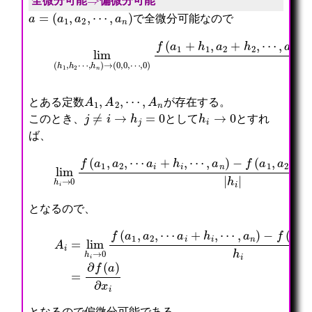
全微分可能
偏微分可能
a
=
(
a
1
,
a
2
,
⋯
,
a
n
)
で全微分可能なので
−
⋯
f
,
(
0
a
+
lim
)
1
A
f
,
n
(
a
h
(
a
2
n
h
1
,
)
1
+
⋯
h
,
h
,
1
h
1
a
2
2
,
n
+
⋯
a
)
h
,
2
−
2
h
+
(
2
n
h
A
+
)
2
1
⋯
→
,
h
+
(
⋯
1
h
0
,
+
n
,
a
A
2
0
n
2
=
,
+
h
0
h
2
n
+
)
⋯
A
1
,
A
2
,
⋯
,
A
n
とある定数
が存在する。
j
≠
i
→
h
j
=
0
h
i
→
0
このとき、
として
とすれ
ば、
lim
−
f
(
h
a
i
1
→
,
0
a
f
2
(
,
a
⋯
1
,
,
a
a
n
2
)
,
−
⋯
(
a
A
i
i
+
h
h
i
i
)
,
|
⋯
h
,
i
a
|
n
=
)
0
となるので、
A
i
=
−
lim
f
(
a
h
1
i
,
→
a
0
2
f
,
(
⋯
a
,
1
a
,
n
a
)
2
h
,
i
⋯
=
a
∂
i
f
+
(
h
a
i
)
,
∂
⋯
x
,
i
a
n
)