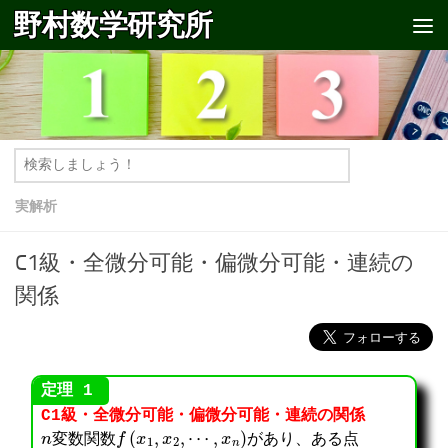
野村数学研究所
コンテンツへスキップ
実解析
C1級・全微分可能・偏微分可能・連続の
関係
C1級・全微分可能・偏微分可能・連続の関係
n
f
(
x
1
,
x
2
,
⋯
,
x
n
)
変数関数
があり、ある点