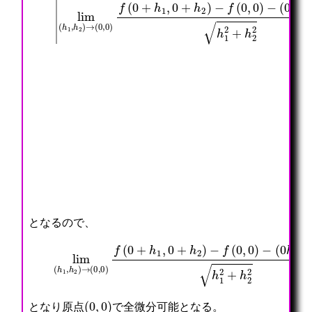
となるので、
lim
(
h
1
,
h
(
2
0
)
h
→
1
(
+
0
0
,
h
0
2
)
)
f
h
(
1
0
2
+
+
h
h
1
2
,
2
0
=
+
0
h
2
)
−
f
(
0
,
0
)
−
(
0
,
0
)
となり原点
で全微分可能となる。