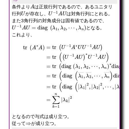
A
条件より
は正規行列であるので、あるユニタリ
U
U
−
1
A
U
行列
が存在し、
は対角行列にとれる。
また3角行列の対角成分は固有値であるので、
U
−
1
A
U
=
diag
(
λ
1
,
λ
2
,
⋯
,
λ
n
)
となる。
これより、
tr
⋯
=
,
λ
tr
(
λ
1
A
n
|
(
∗
―
2
diag
A
⋯
)
,
)
,
diag
|
=
λ
λ
tr
n
2
(
)
|
λ
(
)
(
2
1
U
=
λ
,
,
−
tr
1
⋯
λ
1
,
,
2
A
(
λ
|
,
∗
diag
2
λ
⋯
U
,
n
,
U
⋯
|
λ
−
,
2
n
1
(
λ
)
)
A
λ
n
)
∗
U
1
)
=
diag
)
―
)
∑
=
,
=
k
tr
λ
tr
=
2
1
(
(
―
(
n
λ
(
,
diag
|
1
U
λ
,
−
k
λ
1
|
2
A
(
2
,
U
|
)
∗
U
−
となるので与式は成り立つ。
⇒
従って
が成り立つ。
⇐