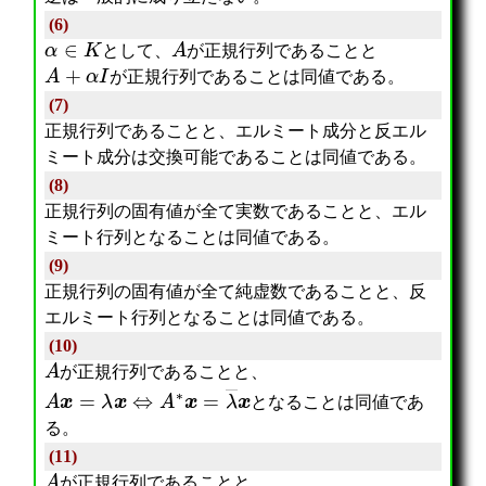
(6)
α
∈
K
A
として、
が正規行列であることと
A
+
α
I
が正規行列であることは同値である。
(7)
正規行列であることと、エルミート成分と反エル
ミート成分は交換可能であることは同値である。
(8)
正規行列の固有値が全て実数であることと、エル
ミート行列となることは同値である。
(9)
正規行列の固有値が全て純虚数であることと、反
エルミート行列となることは同値である。
(10)
A
が正規行列であることと、
A
x
=
λ
x
⇔
A
∗
x
=
λ
―
x
となることは同値であ
る。
(11)
A
が正規行列であることと、