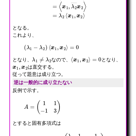
となる。
これより、
(
λ
1
−
λ
2
)
⟨
x
1
,
x
2
⟩
=
0
λ
1
≠
λ
2
⟨
x
1
,
x
2
⟩
=
0
となり、
なので、
となり、
x
1
,
x
2
は直交する。
従って題意は成り立つ。
逆は一般的に成り立たない
反例で示す。
A
=
(
1
1
−
1
3
)
とすると固有多項式は
det
(
λ
I
−
(
A
−
)
1
=
)
(
1
λ
=
−
λ
1
2
−
−
1
4
1
λ
λ
+
−
4
3
=
)
(
=
λ
(
−
λ
2
−
)
1
2
)
(
λ
−
3
)
−