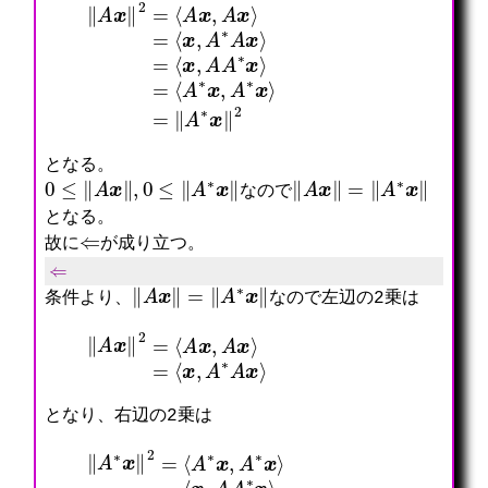
‖
A
x
‖
2
=
⟨
A
=
x
⟨
,
A
A
∗
x
x
⟩
,
=
A
⟨
∗
x
x
,
⟩
A
=
∗
‖
A
A
x
∗
⟩
x
=
‖
⟨
2
x
,
A
A
∗
x
⟩
となる。
0
≤
‖
A
x
‖
,
0
≤
‖
A
∗
x
‖
‖
A
x
‖
=
‖
A
∗
x
‖
なので
となる。
⇐
故に
が成り立つ。
⇐
‖
A
x
‖
=
‖
A
∗
x
‖
条件より、
なので左辺の2乗は
‖
A
x
‖
2
=
⟨
A
x
,
A
x
⟩
=
⟨
x
,
A
∗
A
x
⟩
となり、右辺の2乗は
‖
A
∗
x
‖
2
=
⟨
A
∗
x
,
A
∗
x
⟩
=
⟨
x
,
A
A
∗
x
⟩