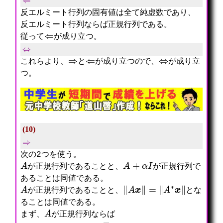
反エルミート行列の固有値は全て純虚数であり、
反エルミート行列ならば正規行列である。
⇐
従って
が成り立つ。
⇔
⇒
⇐
⇔
これらより、
と
が成り立つので、
が成り立
つ。
(10)
⇒
次の2つを使う。
A
A
+
α
I
が正規行列であることと、
が正規行列で
あることは同値である。
A
‖
A
x
‖
=
‖
A
∗
x
‖
が正規行列であることと、
とな
ることは同値である。
A
まず、
が正規行列ならば