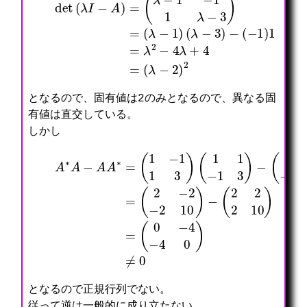
となるので、固有値は2のみとなるので、異なる固
有値は直交している。
しかし
A
∗
A
(
−
1
A
−
A
1
∗
1
=
3
(
)
1
=
−
(
(
1
2
0
1
−
−
3
2
4
)
−
−
(
2
4
1
10
0
1
)
−
)
≠
1
−
0
3
(
)
2
−
2
(
2
1
10
1
−
)
1
=
3
)
となるので正規行列でない。
従って逆は一般的に成り立たない。