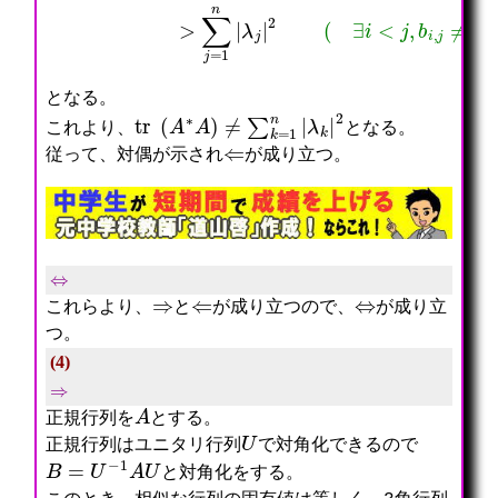
となる。
tr
(
A
∗
A
)
≠
∑
k
=
1
n
|
λ
k
|
2
これより、
となる。
⇐
従って、対偶が示され
が成り立つ。
⇔
⇒
⇐
⇔
これらより、
と
が成り立つので、
が成り立
つ。
(4)
⇒
A
正規行列を
とする。
U
正規行列はユニタリ行列
で対角化できるので
B
=
U
−
1
A
U
と対角化をする。