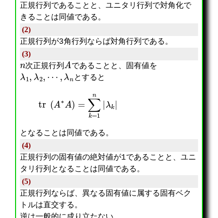
正規行列であることと、ユニタリ行列で対角化で
きることは同値である。
(2)
正規行列が3角行列ならば対角行列である。
(3)
n
A
次正規行列
であることと、固有値を
λ
1
,
λ
2
,
⋯
,
λ
n
とすると
tr
(
A
∗
A
)
=
∑
k
=
1
n
|
λ
k
|
となることは同値である。
(4)
正規行列の固有値の絶対値が1であることと、ユニ
タリ行列となることは同値である。
(5)
正規行列ならば、異なる固有値に属する固有ベク
トルは直交する。
逆は一般的に成り立たない。