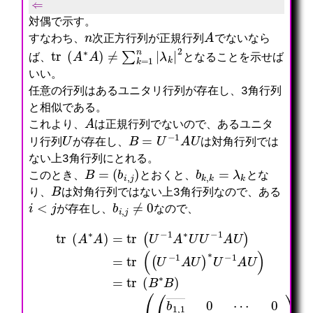
対偶で示す。
n
A
すなわち、
次正方行列が正規行列
でないなら
tr
(
A
∗
A
)
≠
∑
k
=
1
n
|
λ
k
|
2
ば、
となることを示せば
いい。
任意の行列はあるユニタリ行列が存在し、3角行列
と相似である。
A
これより、
は正規行列でないので、あるユニタ
U
B
=
U
−
1
A
U
リ行列
が存在し、
は対角行列では
ない上3角行列にとれる。
B
=
(
b
i
,
j
)
b
k
,
k
=
λ
k
このとき、
とおくと、
とな
B
り、
は対角行列ではない上3角行列なので、ある
i
<
j
b
i
,
j
≠
0
が存在し、
なので、
tr
b
∑
1
k
(
,
=
0
λ
A
n
1
=
b
∗
j
∗
0
n
∑
1
∗
|
A
b
|
j
,
|
2
)
2
b
=
=
2
b
>
=
,
k
1
tr
―
1
∑
tr
2
,
n
b
b
,
j
⋱
n
∑
(
2
n
2
=
(
b
|
k
B
,
,
|
1
U
2
2
=
∗
2
n
2
n
−
,
)
1
B
―
―
+
|
1
n
)
j
)
⋱
)
|
λ
A
⋮
=
−
=
0
(
b
j
∗
⋱
∑
1
tr
⋮
b
2
|
U
⋱
j
|
⋱
1
,
2
U
⋮
=
b
(
⋱
,
2
(
−
0
1
k
(
⋱
1
|
∃
1
0
n
,
b
b
b
2
i
A
⋱
∑
j
1
1
1
⋱
<
U
b
k
|
,
,
,
∗
j
)
n
=
2
1
n
2
⋮
,
=
,
1
+
―
―
⋯
⋱
b
tr
n
j
∑
0
b
⋱
i
)
|
j
⋯
2
⋱
,
(
)
b
=
,
∗
j
(
=
k
1
n
∗
≠
U
tr
,
n
―
⋯
0
−
j
|
⋯
)
1
(
|
A
(
2
U
|
=
)
b
∑
∗
1
j
U
,
=
−
1
1