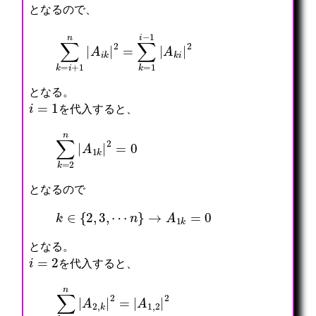
となるので、
∑
k
=
i
+
1
n
|
A
i
k
|
2
=
∑
k
=
1
i
−
1
|
A
k
i
|
2
となる。
i
=
1
を代入すると、
∑
k
=
2
n
|
A
1
k
|
2
=
0
となるので
k
∈
{
2
,
3
,
⋯
n
}
→
A
1
k
=
0
となる。
i
=
2
を代入すると、
∑
k
=
3
n
|
A
2
,
k
|
2
=
|
A
1
,
2
|
2
=
0