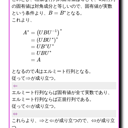
の固有値は対角成分と等しいので、固有値が実数
B
=
B
∗
という条件より、
となる。
これより、
A
∗
=
(
U
B
U
−
1
)
∗
=
(
U
B
U
∗
)
∗
=
U
B
∗
U
∗
=
U
B
U
∗
=
A
A
となるので
はエルミート行列となる。
⇒
従って
が成り立つ。
⇐
エルミート行列ならば固有値が全て実数であり、
エルミート行列ならば正規行列である。
⇐
従って
が成り立つ。
⇔
⇒
⇐
⇔
これらより、
と
が成り立つので、
が成り立
つ。