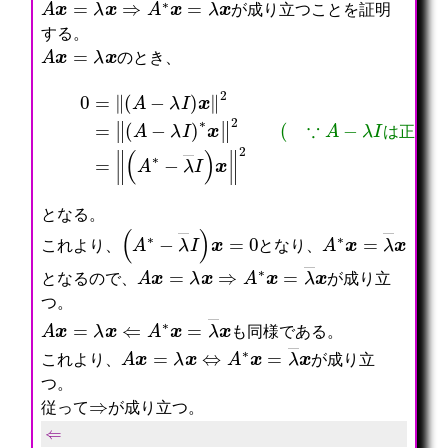
A
x
=
λ
x
⇒
A
∗
x
=
λ
―
x
が成り立つことを証明
する。
A
x
=
λ
x
のとき、
0
=
‖
(
A
−
λ
I
は正規行列
)
x
‖
2
=
)
‖
=
(
‖
A
(
−
A
λ
∗
I
−
)
λ
∗
―
x
I
‖
)
2
x
(
‖
∵
2
A
−
λ
I
は
正
規
行
となる。
(
A
∗
−
λ
―
I
)
x
=
0
A
∗
x
=
λ
―
x
これより、
となり、
A
x
=
λ
x
⇒
A
∗
x
=
λ
―
x
となるので、
が成り立
つ。
A
x
=
λ
x
⇐
A
∗
x
=
λ
―
x
も同様である。
A
x
=
λ
x
⇔
A
∗
x
=
λ
―
x
これより、
が成り立
つ。
⇒
従って
が成り立つ。
⇐