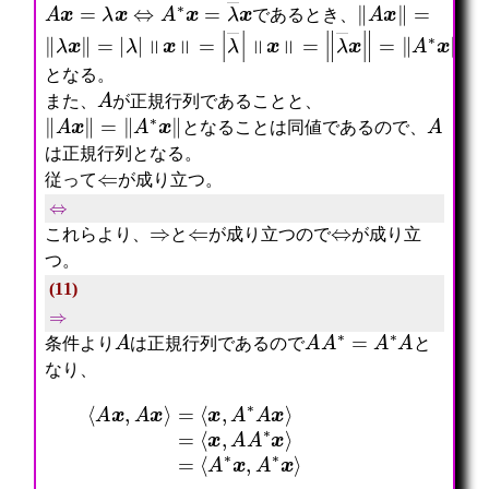
A
x
=
λ
x
⇔
A
∗
x
=
λ
―
x
‖
A
x
‖
=
であるとき、
‖
λ
x
‖
=
|
λ
|
‖
x
‖
=
|
λ
―
|
‖
x
‖
=
‖
λ
―
x
‖
=
‖
A
∗
x
‖
となる。
A
また、
が正規行列であることと、
‖
A
x
‖
=
‖
A
∗
x
‖
A
となることは同値であるので、
は正規行列となる。
⇐
従って
が成り立つ。
⇔
⇒
⇐
⇔
これらより、
と
が成り立つので
が成り立
つ。
(11)
⇒
A
A
A
∗
=
A
∗
A
条件より
は正規行列であるので
と
なり、
⟨
A
x
,
A
x
⟩
=
=
⟨
⟨
x
A
,
∗
A
x
∗
,
A
A
x
∗
⟩
x
=
⟩
⟨
x
,
A
A
∗
x
⟩