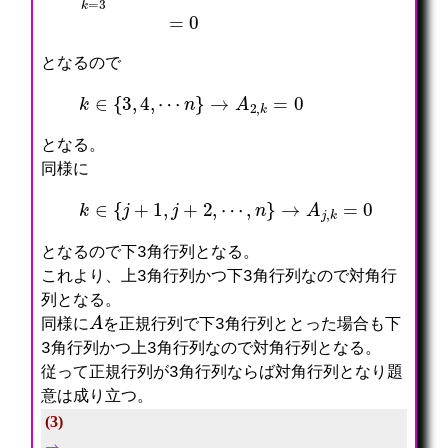
となるので
k
∈
{
3
,
4
,
⋯
n
}
→
A
2
,
k
=
0
となる。
同様に
k
∈
{
j
+
1
,
j
+
2
,
⋯
,
n
}
→
A
j
,
k
=
0
となるので下3角行列となる。
これより、上3角行列かつ下3角行列なので対角行
列となる。
A
同様に
を正規行列で下3角行列ととった場合も下
3角行列かつ上3角行列なので対角行列となる。
従って正規行列が3角行列ならば対角行列となり題
意は成り立つ。
(3)
⇒