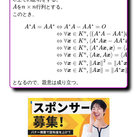
上での証明をする。
A
n
×
n
を
行列とする。
このとき、
⇔
=
∀
⟨
⟨
x
A
A
∈
A
A
∗
K
∗
⟨
A
=
A
n
x
(
∗
O
x
,
,
A
A
⇔
−
‖
x
∗
=
∀
A
A
⟩
A
A
x
A
x
⇔
−
A
∈
∗
‖
∀
2
A
∗
C
x
x
=
A
⇔
n
,
∈
‖
∗
A
,
x
K
A
)
∗
⟨
⟩
n
∗
x
A
A
=
,
x
,
−
x
0
⟨
‖
x
A
,
⇔
2
A
⟩
A
x
∀
⇔
x
=
∗
⟩
x
∀
,
0
=
=
∈
x
A
(
O
0
K
∈
x
∵
⇔
)
n
K
⟩
C
∀
⇔
,
n
=
上では
x
∀
⟨
,
⟨
∈
x
A
‖
A
K
∈
∗
A
∗
n
K
A
x
x
,
n
x
‖
,
=
,
,
A
‖
x
A
∗
⟩
∗
x
x
⟩
‖
となるので、題意は成り立つ。