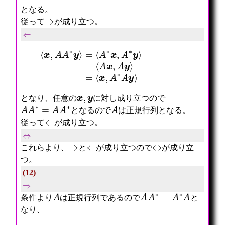
となる。
⇒
従って
が成り立つ。
⇐
⟨
x
,
A
A
∗
y
⟩
=
=
⟨
⟨
A
x
∗
,
x
A
,
∗
A
A
∗
y
y
⟩
⟩
=
⟨
A
x
,
A
y
⟩
x
,
y
となり、任意の
に対し成り立つので
A
A
∗
=
A
A
∗
A
となるので
は正規行列となる。
⇐
従って
が成り立つ。
⇔
⇒
⇐
⇔
これらより、
と
が成り立つので
が成り立
つ。
(12)
⇒
A
A
A
∗
=
A
∗
A
条件より
は正規行列であるので
と
なり、