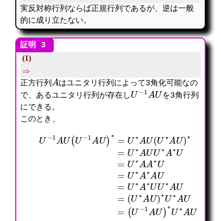
実反対称行列ならば正規行列であるが、逆は一般
的に成り立たない。
(1)
⇒
A
正方行列
はユニタリ行列によって3角化可能なの
U
−
1
A
U
で、あるユニタリ行列が存在し
を3角行列
にできる。
このとき、
U
−
1
A
U
=
(
(
U
U
U
∗
∗
−
A
A
1
A
U
A
∗
)
U
U
∗
)
=
U
∗
U
∗
=
∗
A
U
A
U
∗
∗
=
A
A
(
U
U
U
(
=
−
U
U
1
∗
∗
A
A
A
U
U
∗
)
)
U
∗
∗
U
U
=
∗
∗
U
A
A
∗
U
U
A
=
U
U
∗
A
∗
U