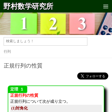
野村数学研究所
コンテンツへスキップ
行列
正規行列の性質
正規行列の性質
正規行列について次が成り立つ。
(1)対角化