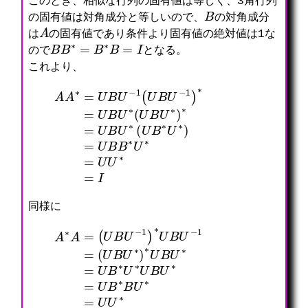
このとき、相似な行列の固有値は等しく、3角行列
B
の固有値は対角成分と等しいので、
の対角成分
A
は
の固有値であり条件より固有値の絶対値は1な
B
B
∗
=
B
∗
B
=
I
ので
となる。
これより、
A
A
∗
=
U
B
U
−
1
(
U
=
B
U
U
B
−
B
1
∗
)
U
∗
∗
=
=
U
U
B
U
U
∗
∗
=
(
I
U
B
U
∗
)
∗
=
U
B
U
∗
(
U
B
同様に
(
U
B
U
∗
)
∗
U
A
B
∗
U
A
∗
=
=
(
U
U
B
B
∗
U
U
−
∗
1
U
)
B
∗
U
U
∗
B
=
U
U
−
B
1
∗
=
B
U
∗
=
U
U
∗
=
I