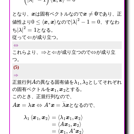
x
x
≠
0
となり、
は固有ベクトルなので
であり、正
0
≤
⟨
x
,
x
⟩
|
λ
|
2
−
1
=
0
値性より
なので
、すなわ
|
λ
|
2
=
1
ち
となる。
⇐
従って
が成り立つ。
⇔
⇒
⇐
⇔
これらより、
と
が成り立つので
が成り立
つ。
(5)
⇒
A
λ
1
,
λ
2
正規行列
の異なる固有値を
としてそれぞれ
x
1
,
x
2
の固有ベクトルを
とする。
このとき、正規行列なので、
A
x
=
λ
x
⇔
A
∗
x
=
λ
―
x
となるので、
=
⟨
λ
x
1
1
⟨
,
x
A
1
∗
,
x
x
2
2
⟩
⟩
=
=
⟨
⟨
x
λ
1
1
,
x
λ
1
2
,
―
x
x
2
2
⟩
⟩
=
=
⟨
λ
A
2
x
⟨
1
x
,
1
x
,
2
x
⟩
2
⟩