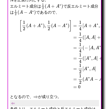
を正規行列とする。
1
2
(
A
+
A
∗
)
エルミート成分は
で反エルミート成分
1
2
(
A
−
A
∗
)
は
であるので、
[
1
[
2
[
A
(
A
∗
A
,
[
,
+
−
A
A
A
A
,
]
∗
∗
A
)
)
]
∗
=
,
+
]
1
1
[
+
2
2
A
[
[
(
∗
A
A
A
,
∗
∗
−
A
,
,
A
]
A
A
∗
+
]
]
)
[
)
=
]
A
=
1
=
∗
1
2
1
,
4
(
4
−
(
A
[
A
[
∗
A
∗
A
A
+
]
∗
−
A
)
,
A
∗
=
A
A
,
1
]
∗
A
4
+
)
−
(
=
A
−
0
∗
]
=
1
4
(
⇒
となるので、
が成り立つ。
⇐