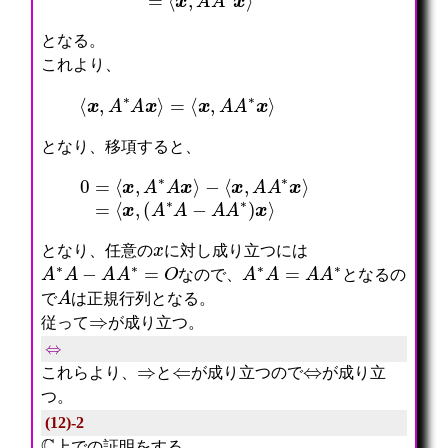
となる。
これより、
⟨
x
,
A
∗
A
x
⟩
=
⟨
x
,
A
A
∗
x
⟩
となり、移項すると、
0
=
⟨
x
,
A
∗
(
A
A
x
∗
⟩
A
−
−
⟨
A
x
A
,
∗
A
)
A
x
∗
⟩
x
⟩
=
⟨
x
,
x
となり、任意の
に対し成り立つには
A
∗
A
−
A
A
∗
=
O
A
∗
A
=
A
A
∗
なので、
となるの
A
で
は正規行列となる。
⇒
従って
が成り立つ。
⇔
⇒
⇐
⇔
これらより、
と
が成り立つので
が成り立
つ。
(12)-2
C