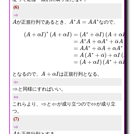
(6)
⇒
A
A
∗
A
=
A
A
∗
が正規行列であるとき、
なので、
(
A
+
α
=
I
A
)
(
(
=
A
A
A
∗
+
∗
+
α
A
α
I
+
―
)
α
)
∗
A
+
(
(
∗
α
A
A
+
I
+
∗
α
(
α
+
―
A
I
α
A
∗
)
―
+
+
=
I
α
α
(
)
―
―
A
α
I
∗
I
)
+
=
=
α
A
(
―
A
A
I
∗
+
)
+
α
α
I
―
)
A
+
α
A
∗
+
α
A
+
α
I
となるので、
は正規行列となる。
⇐
⇒
と同様にすればいい。
⇔
⇒
⇐
⇔
これらより、
と
が成り立つので
が成り立
つ。
(7)
⇒
A