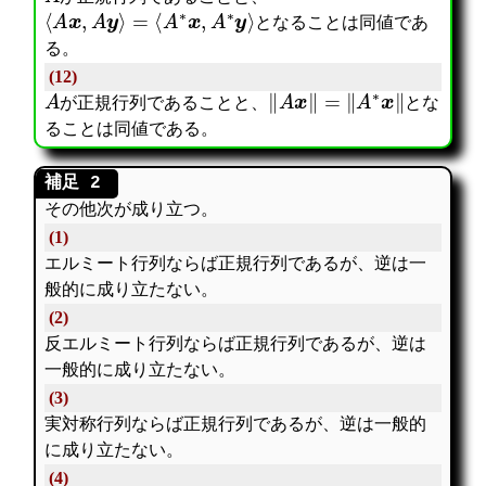
⟨
A
x
,
A
y
⟩
=
⟨
A
∗
x
,
A
∗
y
⟩
となることは同値であ
る。
(12)
A
‖
A
x
‖
=
‖
A
∗
x
‖
が正規行列であることと、
とな
ることは同値である。
その他次が成り立つ。
(1)
エルミート行列ならば正規行列であるが、逆は一
般的に成り立たない。
(2)
反エルミート行列ならば正規行列であるが、逆は
一般的に成り立たない。
(3)
実対称行列ならば正規行列であるが、逆は一般的
に成り立たない。
(4)