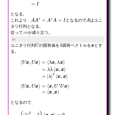
となる。
A
A
∗
=
A
∗
A
=
I
A
これより、
となるので
はユニ
タリ行列となる。
⇒
従って
が成り立つ。
⇐
U
λ
x
ユニタリ行列
の固有値を
固有ベクトルを
とす
る。
⟨
U
x
,
U
x
⟩
=
⟨
λ
λ
x
|
,
2
λ
⟨
x
x
⟩
,
=
x
λ
⟩
λ
―
⟨
x
,
x
⟩
=
|
⟨
U
x
,
U
x
⟩
=
⟨
x
,
U
∗
U
x
⟩
=
⟨
x
,
x
⟩
となるので、
(
|
λ
|
2
−
1
)
⟨
x
,
x
⟩
=
0