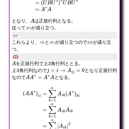
A
となり、
は正規行列となる。
⇐
従って
が成り立つ。
⇔
⇒
⇐
⇔
これらより、
と
が成り立つので
が成り立
つ。
(2)
A
を正規行列で上3角行列ととる。
j
<
i
→
A
i
j
=
0
上3角行列なので
となり正規行列
A
A
∗
=
A
∗
A
なので
となる。
(
A
A
∗
)
=
i
∑
i
k
=
=
∑
1
k
n
=
|
1
A
n
i
A
k
i
|
k
2
(
=
A
∑
∗
k
)
=
k
i
i
n
=
|
∑
A
k
i
=
k
1
|
n
2
A
i
k
A
―
i
k