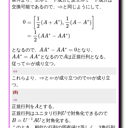
条件より、エルミート成分と反エルミート成分は
⇒
交換可能であるので、
と同じようにして、
0
=
[
1
2
(
A
+
A
∗
)
,
1
2
(
A
−
A
∗
)
]
=
1
2
(
A
A
∗
−
A
A
∗
)
A
A
∗
−
A
A
∗
=
0
となるので、
となり、
A
A
∗
=
A
A
∗
A
となるので
は正規行列となる。
⇐
従って
が成り立つ。
⇔
⇒
⇐
⇔
これらより、
と
が成り立つので
が成り立
つ。
(8)
⇒
A
正規行列を
とする。
U
正規行列はユニタリ行列
で対角化できるので
B
=
U
−
1
A
U
と対角化する。
このとき、相似な行列の固有値は等しく、3角行列