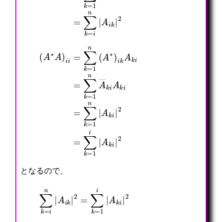
(
A
∗
A
)
=
i
∑
i
k
=
=
∑
1
k
n
=
|
1
A
n
k
(
i
A
|
∗
2
)
=
i
∑
k
k
A
=
k
1
i
i
=
|
∑
A
k
k
=
i
1
|
n
2
A
―
k
i
A
k
i
となるので、
∑
k
=
i
n
|
A
i
k
|
2
=
∑
k
=
1
i
|
A
k
i
|
2