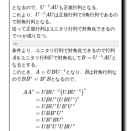
U
−
1
A
U
となるので、
も正規行列となる。
U
−
1
A
U
これより、
は正規行列で3角行列であるの
で対角行列となる。
従って正規行列はユニタリ行列で対角化できるの
⇒
で
が成り立つ。
⇐
条件より、ユニタリ行列で対角化できるので行列
A
U
B
=
U
−
1
A
U
をユニタリ行列
で対角化して
と
なるとする。
A
=
U
B
U
−
1
B
このとき、
となり、
は対角行列な
B
B
∗
=
B
∗
B
ので
となるので、
A
A
∗
=
U
=
B
U
U
B
−
B
1
∗
(
U
(
U
∗
U
B
=
B
U
U
U
−
B
∗
1
∗
)
)
B
∗
∗
U
U
=
∗
B
U
=
U
B
U
∗
U
B
=
∗
∗
A
(
U
∗
U
∗
A
B
U
U
B
∗
U
)
∗
∗
=
=
U
B
U
∗
U
B
∗