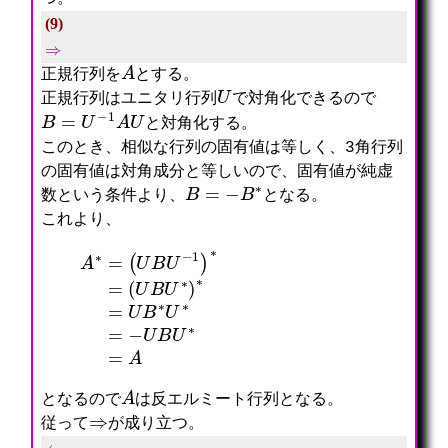
(9)
⇒
A
正規行列を
とする。
U
正規行列はユニタリ行列
で対角化できるので
B
=
U
−
1
A
U
と対角化する。
このとき、相似な行列の固有値は等しく、3角行列
の固有値は対角成分と等しいので、固有値が純虚
B
=
−
B
∗
数という条件より、
となる。
これより、
A
∗
=
(
U
B
U
−
1
)
∗
=
(
U
B
U
∗
)
∗
=
U
B
∗
U
∗
=
−
U
B
U
∗
=
A
A
となるので
は反エルミート行列となる。
⇒
従って
が成り立つ。
⇐