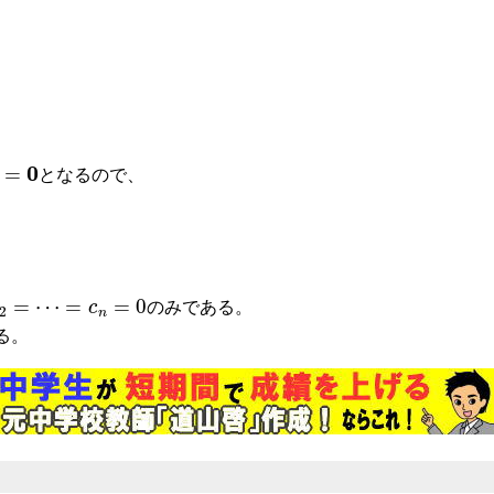
0
=
∑
k
=
1
n
c
k
f
(
v
k
)
=
f
(
∑
k
=
1
n
c
k
v
k
)
となるので、
f
(
∑
k
=
1
n
c
k
v
k
)
=
0
⇔
∑
k
=
1
n
c
k
v
k
=
0
2
=
⋯
=
c
n
=
0
のみである。
る。
k
∈
{
1
,
2
,
⋯
,
n
}
⊆
K
,
j
∈
{
1
,
2
,
⋯
,
n
}
c
j
≠
0
∑
k
=