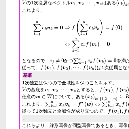
の1次従属なベクトル
はある
これより、
∑
c
j
≠
0
∑
k
=
1
n
c
k
f
(
v
k
)
=
0
となるので、
かつ
を満
f
(
v
1
)
,
f
(
v
2
)
,
⋯
,
f
(
v
n
)
従って、
は1次従属とな
基底
1次独立は保つので全域性を保つことを示す。
V
v
1
,
v
2
,
⋯
,
v
n
f
(
v
1
)
,
f
(
v
の基底を
とすると、
w
∈
W
(
x
k
)
k
∈
{
1
,
2
,
⋯
,
任意の
について、ある
∑
k
=
1
n
x
k
v
k
=
f
∙
(
w
)
⇔
∑
k
=
1
n
x
k
f
(
v
これより、
f
(
v
1
)
,
従って1次独立と全域性が成り立つので、
-
これらより、線形写像が同型写像であるとき、写像