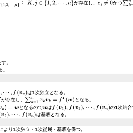
が存在し、
かつ
k
=
1
n
c
k
v
k
=
0
⇒
f
(
∑
k
=
1
n
c
k
v
k
)
=
f
(
0
)
⇔
∑
k
=
1
n
c
k
f
(
v
k
)
たす。
る。
2
)
,
⋯
,
f
(
v
n
)
は1次独立となる。
n
}
⊆
K
∑
k
=
1
n
x
k
v
k
=
f
∙
(
w
)
が存在し、
となる。
k
)
=
w
w
f
(
v
1
)
,
f
(
v
2
)
,
⋯
,
f
(
v
n
)
となるので
は
の1次結
f
(
v
2
)
,
⋯
,
f
(
v
n
)
は基底となる。
により1次独立・1次従属・基底を保つ。