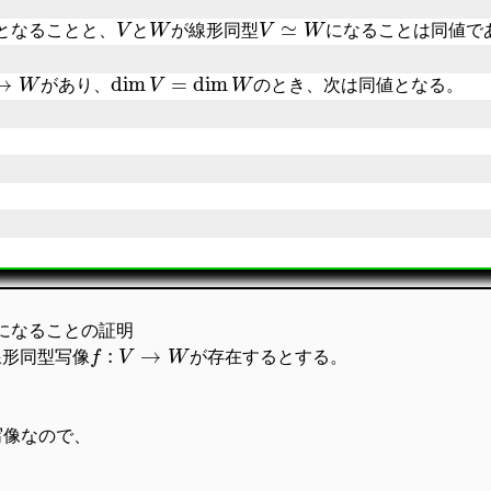
V
W
V
≃
W
となることと、
と
が線形同型
になることは同値で
W
dim
V
=
dim
W
があり、
のとき、次は同値となる。
になることの証明
f
:
V
→
W
線形同型写像
が存在するとする。
写像なので、
=
f
∙
(
f
f
∙
(
x
)
+
f
f
∙
(
y
)
)
=
f
∙
(
f
(
f
∙
(
x
)
+
f
∙
(
y
)
)
)
=
f
∙
(