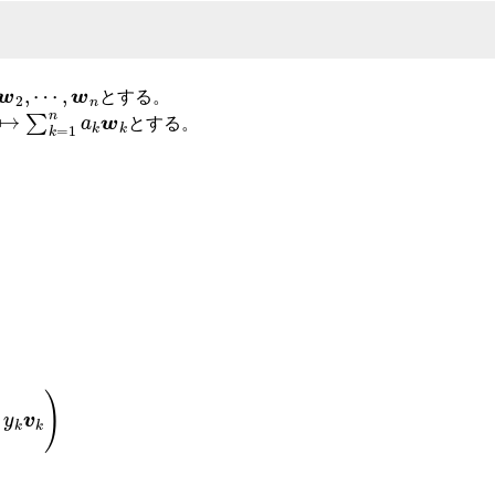
w
2
,
⋯
,
w
n
とする。
k
=
1
n
a
k
w
k
とする。
x
=
∑
k
=
1
n
x
k
v
k
y
=
∑
k
=
1
n
y
k
v
k
1次独立
k
)
⇔
∑
k
=
)
1
⇔
n
∀
x
k
k
∈
w
{
k
1
=
,
∑
2
k
,
=
⋯
1
,
n
n
y
}
k
,
w
x
k
k
⇔
=
∑
y
k
k
=
⇔
1
∑
n
k
(
=
x
1
k
n
−
x
y
k
k
v
)
k
w
=
k
∑
=
k
0
=
⇔