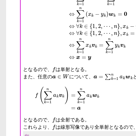
f
となるので、
は単射となる。
a
∈
W
a
=
∑
k
=
1
n
a
k
w
k
また、任意の
について、
f
となるので、
は全射である。
f
これらより、
は線形写像であり全単射となるので
⇐