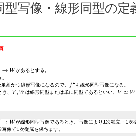
同型写像・線形同型の定
質
→
W
があるとする。
う。
f
∙
全単射かつ線形写像になるので、
も線形同型写像になる。
V
,
W
V
≃
W
とき、
は線形同型または単に同型であるといい、
→
W
が線形同型写像であるとき、写像により1次独立・1次
形写像で1次従属を保ちます。