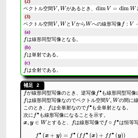
(2)
V
,
W
dim
V
=
dim
W
ベクトル空間
があるとき、
(3)
V
,
W
V
W
f
:
V
→
ベクトル空間
と
から
への線形写像
(a)
f
は線形同型写像となる。
(b)
f
は単射である。
(c)
f
は全射である。
f
f
∙
が線形同型写像のとき、逆写像
も線形同型写像
f
V
,
W
は線形同型写像なのでベクトル空間
の間に
f
f
∙
このとき、
は全単射なので
も全単射となる。
f
∙
次に
も線形写像になることを示す。
x
,
y
∈
W
f
f
∘
f
∙
とすると、
は線形写像で
は恒等
f
∙
(
x
+
y
)