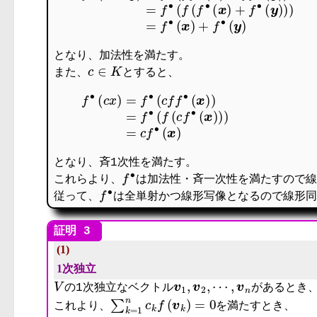
となり、加法性を満たす。
c
∈
K
また、
とすると、
となり、斉1次性を満たす。
f
∙
これらより、
は加法性・斉一次性を満たすので線
f
∙
従って、
は全単射かつ線形写像となるので線形同
(1)
1次独立
V
v
1
,
v
2
,
⋯
,
v
n
の1次独立なベクトル
があるとき
∑
k
=
1
n
c
k
f
(
v
k
)
=
0
これより、
を満たすとき、