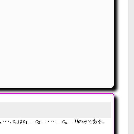
c
2
,
⋯
,
c
n
c
1
=
c
2
=
⋯
=
c
n
=
0
は
のみである。