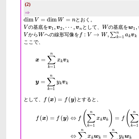
(2)
⇒
dim
V
=
dim
W
=
n
とおく。
V
v
1
,
v
2
,
⋯
,
v
n
W
w
1
,
の基底を
として、
の基底を
V
W
f
:
V
→
W
,
∑
k
=
1
n
a
k
v
k
↦
∑
から
への線形写像を
ここで、
f
(
x
)
=
f
(
y
)
として、
とすると、
f
(
x
)
=
f
(
y
)
⇔
f
(
∑
k
=
1
n
x
k
v
k
)
=
f
は基底なので
(
∑
k
=
1
n
y
k
v