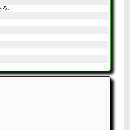
ある。
x
)
+
f
∙
(
y
)