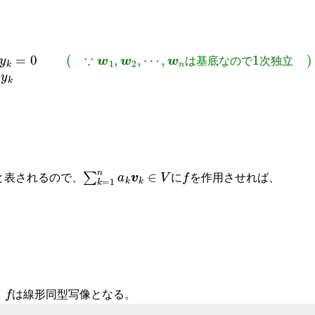
は
基
底
な
の
で
次
独
立
∑
k
=
1
n
a
k
v
k
∈
V
f
と表されるので、
に
を作用させれば、
f
(
∑
k
=
1
n
a
k
v
k
)
=
∑
k
=
1
n
a
k
w
k
=
a
f
、
は線形同型写像となる。