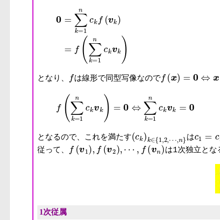
f
f
(
x
)
=
0
⇔
x
=
0
となり、
は線形で同型写像なので
(
c
k
)
k
∈
{
1
,
2
,
⋯
c
,
1
n
=
}
c
となるので、これを満たす
は
f
(
v
1
)
,
f
(
v
2
)
,
⋯
,
f
(
v
n
)
従って、
は1次独立とな
1次従属
V
v
1
,
v
2
,
⋯
,
v
n
(
c
k
)