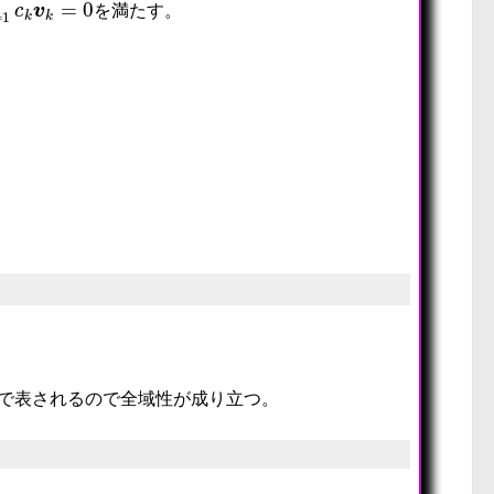
を満たす。
=
0
合で表されるので全域性が成り立つ。