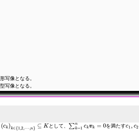
f
∙
(
c
x
)
=
f
∙
(
c
f
f
∙
(
x
)
)
=
f
∙
(
f
(
c
f
∙
(
x
)
)
)
=
c
f
∙
(
x
)
形写像となる。
型写像となる。
(
c
k
)
k
∈
{
1
,
2
,
⋯
,
n
}
⊆
K
∑
k
=
1
n
c
k
v
k
=
0
c
1
,
、
として、
を満たす