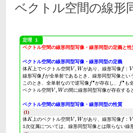
ベクトル空間の線形
ベクトル空間の線形同型写像・線形同型の定義と性
ベクトル空間の線形同型写像・線形同型の定義
K
V
,
W
f
:
V
体
上でベクトル空間
があり、線形写像
f
線形写像
が全単射であるとき、線形同型写像とい
f
∙
f
∙
このとき、全単射なので逆写像
が存在し、
も
V
,
W
ベクトル空間
の間に線形同型写像が存在する
ベクトル空間の線形同型写像・線形同型の性質
(1)
K
V
,
W
f
:
V
体
上のベクトル空間
があり、線形写像
1次従属については、線形同型写像とは限らない線