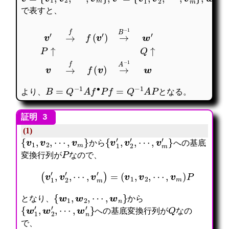
で表すと、
v
′
→
f
f
(
v
′
)
→
B
−
1
w
′
P
↑
Q
↑
v
→
f
f
(
v
)
→
A
−
1
w
B
=
Q
−
1
A
f
∙
P
f
=
Q
−
1
A
P
より、
となる。
(1)
{
v
1
,
v
2
,
⋯
,
v
m
}
{
v
1
′
,
v
2
′
,
⋯
,
v
m
′
}
から
への基底
P
変換行列が
なので、
(
v
1
′
,
v
2
′
,
⋯
,
v
m
′
)
=
(
v
1
,
v
2
,
⋯
,
v
m
)
P
{
w
1
,
w
2
,
⋯
,
w
n
}
となり、
から
{
w
1
′
,
w
2
′
,
⋯
,
w
n
′
}
Q
への基底変換行列が
なの
で、