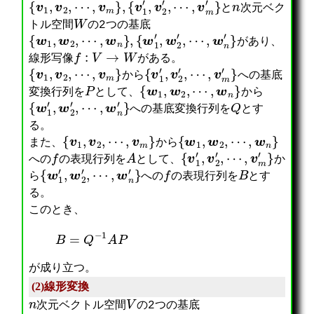
{
v
1
,
v
2
,
⋯
,
v
m
}
,
{
v
1
′
,
v
2
′
,
⋯
,
v
m
′
n
}
と
次元ベク
W
トル空間
の2つの基底
{
w
1
,
w
2
,
⋯
,
w
n
}
,
{
w
1
′
,
w
2
′
,
⋯
,
w
n
′
}
があり、
f
:
V
→
W
線形写像
がある。
{
v
1
,
v
2
,
⋯
,
v
m
}
{
v
1
′
,
v
2
′
,
⋯
,
v
m
′
}
から
への基底
P
{
w
1
,
w
2
,
⋯
,
w
n
}
変換行列を
として、
から
{
w
1
′
,
w
2
′
,
⋯
,
w
n
′
}
Q
への基底変換行列を
とす
る。
{
v
1
,
v
2
,
⋯
,
v
m
}
{
w
1
,
w
2
,
⋯
,
w
n
}
また、
から
f
A
{
v
1
′
,
v
2
′
,
⋯
,
v
m
′
}
への
の表現行列を
として、
か
{
w
1
′
,
w
2
′
,
⋯
,
w
n
′
}
f
B
ら
への
の表現行列を
とす
る。
このとき、
B
=
Q
−
1
A
P
が成り立つ。
(2)線形変換
n
V
次元ベクトル空間
の2つの基底