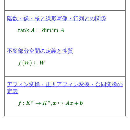
階数・像・核と線形写像・行列との関係
rank
A
=
dim
im
A
不変部分空間の定義と性質
f
(
W
)
⊆
W
アフィン変換・正則アフィン変換・合同変換の
定義
f
:
K
n
→
K
n
,
x
↦
A
x
+
b