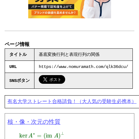
ページ情報
タイトル
基底変換行列と表現行列の関係
URL
https://www.nomuramath.com/qlk36dcu/
SNSボタン
有名大学ストレート合格請負！（大人気の受験生必携本）
核・像・次元の性質
ker
A
∗
=
(
im
A
)
⊥