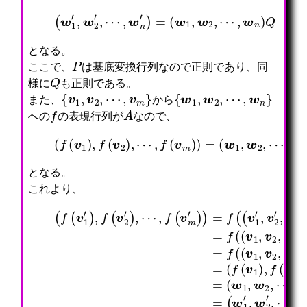
(
w
1
′
,
w
2
′
,
⋯
,
w
n
′
)
=
(
w
1
,
w
2
,
⋯
,
w
n
)
Q
となる。
P
ここで、
は基底変換行列なので正則であり、同
Q
様に
も正則である。
{
v
1
,
v
2
,
⋯
,
v
m
}
{
w
1
,
w
2
,
⋯
,
w
n
}
また、
から
f
A
への
の表現行列が
なので、
(
f
(
v
1
)
,
f
(
v
2
)
⋯
,
,
⋯
w
,
n
f
)
(
A
v
m
)
)
=
(
w
1
,
w
2
,
となる。
これより、
⋯
(
,
⋯
f
w
,
(
(
⋯
n
w
⋯
v
(
∵
,
)
n
,
1
w
⋯
(
v
A
′
v
)
1
,
v
m
P
)
m
,
,
f
1
)
(
Q
′
f
w
(
(
′
P
∴
−
)
(
2
(
f
v
,
)
(
1
)
v
,
w
(
m
v
=
f
A
=
2
⋯
1
v
′
2
f
(
P
f
)
,
,
1
)
′
(
v
(
(
,
w
w
′
)
,
(
1
∵
(
⋯
n
2
)
=
⋯
v
)
(
v
,
)
,
,
f
,
1
,
w
1
f
A
⋯
f
(
v
,
f
1
,
(
)
,
(
(
m
v
(
′
v
v
=
w
v
v
′
2
v
,
2
m
(
n
2
1
)
,
2
w
,
)
w
)
′
′
=
⋯
)
2
⋯
)
1
Q
)
,
(
,
,
′
,
P
′
)
,
v
v
v
⋯
,
v
=
,
2
1
m
,
⋯
m
(
w
′
,
)
f
,
)
w
2
,
v
)
(
w
P
1
′
2
P
v
n
)
,
,
,
=
m
′
w
)
)
2
)
=
,
=