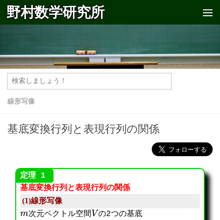
野村数学研究所
コンテンツへスキップ
線形写像
基底変換行列と表現行列の関係
基底変換行列と表現行列の関係
(1)線形写像
m
V
次元ベクトル空間
の2つの基底