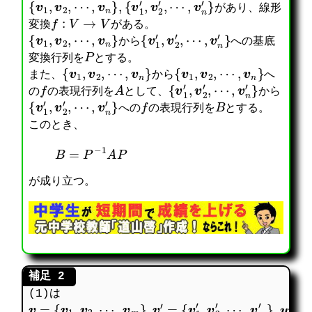
{
v
1
,
v
2
,
⋯
,
v
n
}
,
{
v
1
′
,
v
2
′
,
⋯
,
v
n
′
}
があり、線形
f
:
V
→
V
変換
がある。
{
v
1
,
v
2
,
⋯
,
v
n
}
{
v
1
′
,
v
2
′
,
⋯
,
v
n
′
}
から
への基底
P
変換行列を
とする。
{
v
1
,
v
2
,
⋯
,
v
n
}
{
v
1
,
v
2
,
⋯
,
v
n
}
また、
から
へ
f
A
{
v
1
′
,
v
2
′
,
⋯
,
v
n
′
}
の
の表現行列を
として、
から
{
v
1
′
,
v
2
′
,
⋯
,
v
n
′
}
f
B
への
の表現行列を
とする。
このとき、
B
=
P
−
1
A
P
が成り立つ。
(1)は
v
=
{
v
1
,
v
2
,
⋯
,
v
m
}
,
v
′
=
{
v
1
′
,
v
2
′
,
⋯
,
v
m
′
}
,
w
=
{