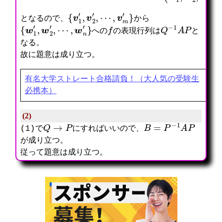
{
v
1
′
,
v
2
′
,
⋯
,
v
m
′
}
となるので、
から
{
w
1
′
,
w
2
′
,
⋯
,
w
n
′
}
f
Q
−
1
A
P
への
の表現行列は
と
なる。
故に題意は成り立つ。
有名大学ストレート合格請負！（大人気の受験生
必携本）
(2)
Q
→
P
B
=
P
−
1
A
P
(1)で
にすればいいので、
が成り立つ。
従って題意は成り立つ。