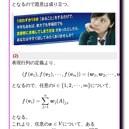
となるので題意は成り立つ。
(2)
表現行列の定義より、
(
f
(
v
1
)
,
f
(
v
2
)
⋯
,
,
⋯
w
,
n
f
)
(
A
v
m
)
)
=
(
w
1
,
w
2
,
i
∈
{
1
,
2
,
⋯
,
m
}
となるので、任意の
について、
f
(
v
i
)
=
∑
j
=
1
n
w
j
(
A
)
j
,
i
となる。
x
∈
V
これより、任意の
について、ある
(
x
k
)
k
∈
{
1
,
2
,
⋯
,
m
}
⊆
K
x
=
∑
i
=
1
m
x
i
v
i