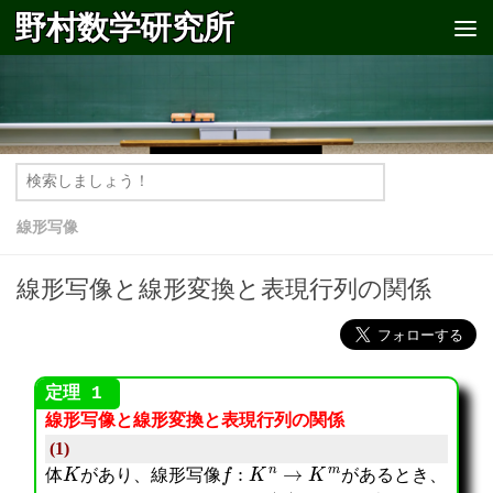
野村数学研究所
コンテンツへスキップ
線形写像
線形写像と線形変換と表現行列の関係
線形写像と線形変換と表現行列の関係
(1)
K
f
:
K
n
→
K
m
体
があり、線形写像
があるとき、
m
×
n
A
f
(
x
)
=
A
x