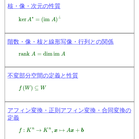
核・像・次元の性質
ker
A
∗
=
(
im
A
)
⊥
階数・像・核と線形写像・行列との関係
rank
A
=
dim
im
A
不変部分空間の定義と性質
f
(
W
)
⊆
W
アフィン変換・正則アフィン変換・合同変換の
定義
f
:
K
n
→
K
n
,
x
↦
A
x
+
b