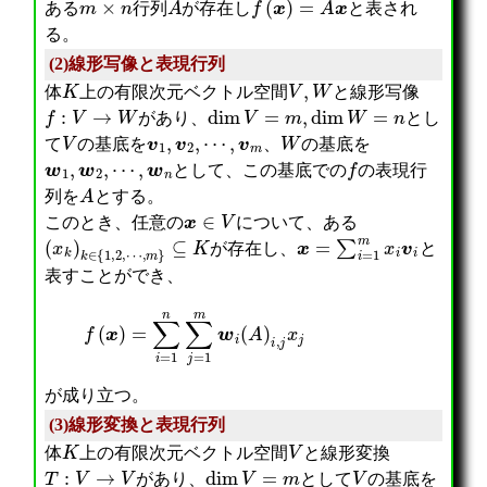
ある
行列
が存在し
と表され
る。
(2)線形写像と表現行列
K
V
,
W
体
上の有限次元ベクトル空間
と線形写像
f
:
V
→
W
dim
V
=
m
,
dim
W
=
n
があり、
とし
V
v
1
,
v
2
,
⋯
,
v
m
W
て
の基底を
、
の基底を
w
1
,
w
2
,
⋯
,
w
n
f
として、この基底での
の表現行
A
列を
とする。
x
∈
V
このとき、任意の
について、ある
(
x
k
)
k
∈
{
1
,
2
,
⋯
,
m
}
⊆
K
x
=
∑
i
=
1
m
x
i
v
i
が存在し、
と
表すことができ、
f
(
x
)
=
∑
i
=
1
n
∑
j
=
1
m
w
i
(
A
)
i
,
j
x
j
が成り立つ。
(3)線形変換と表現行列
K
V
体
上の有限次元ベクトル空間
と線形変換
T
:
V
→
V
dim
V
=
m
V
があり、
として
の基底を