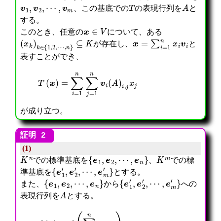
v
1
,
v
2
,
⋯
,
v
m
T
A
、この基底での
の表現行列を
と
する。
x
∈
V
このとき、任意の
について、ある
(
x
k
)
k
∈
{
1
,
2
,
⋯
,
n
}
⊆
K
x
=
∑
i
=
1
n
x
i
v
i
が存在し、
と
表すことができ、
T
(
x
)
=
∑
i
=
1
n
∑
j
=
1
n
v
i
(
A
)
i
,
j
x
j
が成り立つ。
(1)
K
n
{
e
1
,
e
2
,
⋯
,
e
n
}
K
m
での標準基底を
、
での標
{
e
1
′
,
e
2
′
,
⋯
,
e
m
′
}
準基底を
とする。
{
e
1
,
e
2
,
⋯
,
e
n
}
{
e
1
′
,
e
2
′
,
⋯
,
e
m
′
}
また、
から
への
A
表現行列を
とする。
f
(
⋯
(
f
,
x
(
e
)
e
m
=
1
′
f
)
)
(
,
A
∑
f
(
k
(
x
=
e
1
1
2
x
n
)
(
2
x
,
e
⋮
k
⋯
1
x
e
,
′
n
k
f
,
)
)
(
e
=
=
e
2
I
∑
n
′
A
k
)
,
(
=
)
x
1
(
1
n
x
x
x
1
2
k
x
⋮
f
2
x
(
⋮
n
e
x
)
k
n
=
)
)
A
=
=
x