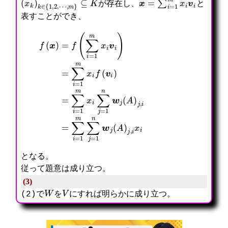
が存在し、
と
表すことができ、
f
(
x
)
=
f
(
=
∑
∑
i
i
=
=
1
1
m
m
x
∑
i
j
v
=
i
1
)
n
=
w
∑
j
i
(
=
A
1
)
m
j
x
,
i
i
f
x
(
i
v
i
)
=
∑
i
=
1
m
x
となる。
従って題意は成り立つ。
(3)
W
V
(2)で
を
にすれば明らかに成り立つ。