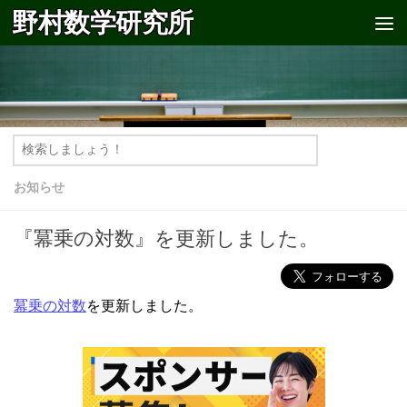
野村数学研究所
コンテンツへスキップ
お知らせ
『冪乗の対数』を更新しました。
冪乗の対数
を更新しました。