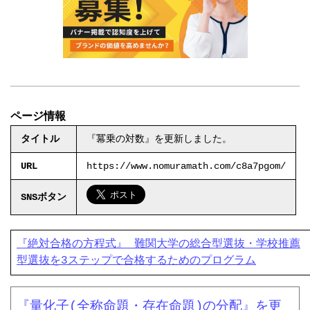
ページ情報
タイトル
『冪乗の対数』を更新しました。
URL
https://www.nomuramath.com/c8a7pgom/
SNSボタン
『絶対合格の方程式』 難関大学の総合型選抜・学校推薦
型選抜を3ステップで合格するためのプログラム
『量化子(全称命題・存在命題)の分配』を更