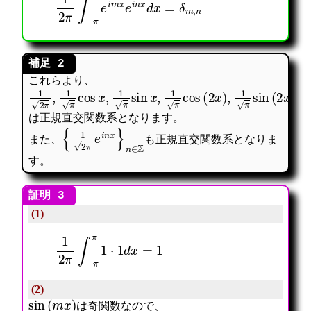
これらより、
1
2
π
,
1
π
cos
x
,
1
π
sin
x
,
1
π
cos
(
2
x
)
,
1
π
sin
(
2
x
)
は正規直交関数系となります。
{
1
2
π
e
i
n
x
}
n
∈
Z
も
また、
正規直交関数系となりま
も
す。
(1)
1
2
π
∫
−
π
π
1
⋅
1
d
x
=
1
(2)
sin
(
m
x
)
は奇関数なので、