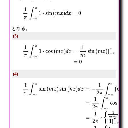
1
π
∫
−
π
π
1
⋅
sin
(
m
x
)
d
x
=
0
となる。
(3)
1
π
∫
−
π
π
1
⋅
cos
(
m
−
x
π
)
π
d
=
x
0
=
1
m
[
sin
(
m
x
)
]
(4)
1
=
−
π
1
π
∫
2
π
−
π
m
π
∫
≠
π
−
n
sin
π
[
π
1
cos
]
(
−
m
π
x
(
π
)
(
m
sin
m
=
−
n
n
=
(
)
1
n
x
2
x
)
π
)
d
⋅
d
x
{
x
=
0
=
1
m
−
2
≠
1
π
n
2
⋅
2
π
{
π
∫
1
m
−
m
=
π
−
n
π
n
=
{
[
δ
cos
sin
m
,
n
(
(
(
(