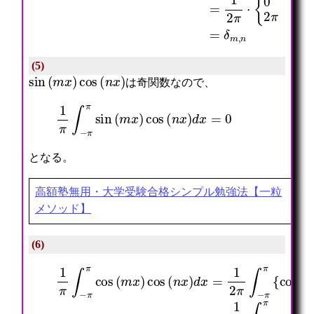
(5)
sin
(
m
x
)
cos
(
n
x
)
は奇関数なので、
1
π
∫
−
π
π
sin
(
m
x
)
cos
(
n
x
)
d
x
=
0
となる。
高額塾無用・大学受験合格シンプル勉強法【一粒
メソッド】
(6)
1
π
∫
−
=
π
1
π
2
cos
π
∫
−
(
π
m
π
x
cos
)
cos
(
(
(
m
n
−
x
n
)
)
d
x
x
)
=
d
1
x
2
=
π
δ
∫
m
−
,
π
n
π
{
cos
(
(
m