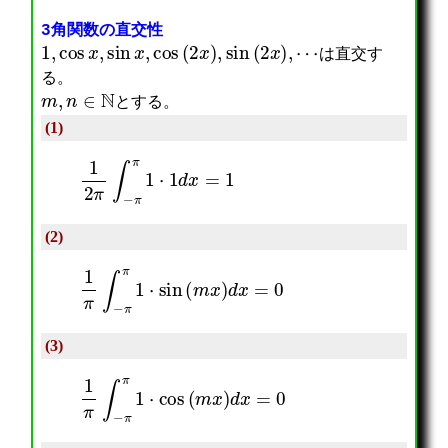
3角関数の直交性
1
,
cos
x
,
sin
x
,
cos
(
2
x
)
,
sin
(
2
x
)
,
⋯
は直交す
る。
m
,
n
∈
N
とする。
(1)
1
2
π
∫
−
π
π
1
⋅
1
d
x
=
1
(2)
1
π
∫
−
π
π
1
⋅
sin
(
m
x
)
d
x
=
0
(3)
1
π
∫
−
π
π
1
⋅
cos
(
m
x
)
d
x
=
0