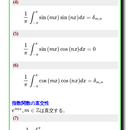
(4)
1
π
∫
−
π
π
sin
(
m
x
)
sin
(
n
x
)
d
x
=
δ
m
,
n
(5)
1
π
∫
−
π
π
sin
(
m
x
)
cos
(
n
x
)
d
x
=
0
(6)
1
π
∫
−
π
π
cos
(
m
x
)
cos
(
n
x
)
d
x
=
δ
m
,
n
指数関数の直交性
e
i
m
x
,
m
∈
Z
は直交する。
(7)
1
2
π
∫
−
π
π
e
i
m
x
e
i
n
x
d
x
=
δ
m
,
n