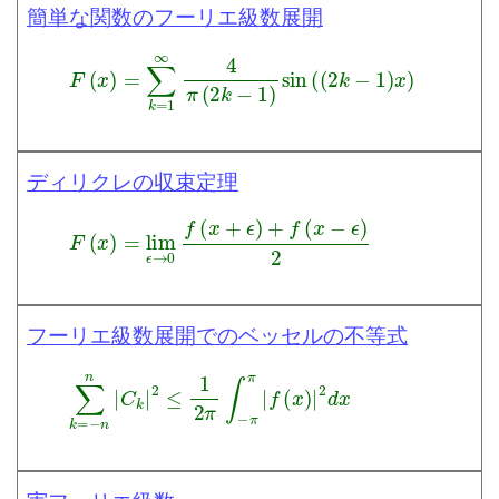
簡単な関数のフーリエ級数展開
F
(
x
)
=
∑
k
=
1
∞
4
π
(
2
k
−
1
)
sin
(
(
2
k
−
1
)
x
)
ディリクレの収束定理
F
(
x
)
=
lim
ϵ
→
0
f
(
x
+
ϵ
)
+
f
(
x
−
ϵ
)
2
フーリエ級数展開でのベッセルの不等式
∑
k
=
−
n
n
|
C
k
|
2
≤
1
2
π
∫
−
π
π
|
f
(
x
)
|
2
d
x