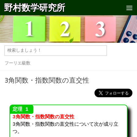
野村数学研究所
コンテンツへスキップ
フーリエ級数
3角関数・指数関数の直交性
3角関数・指数関数の直交性
3角関数・指数関数の直交性について次が成り立
つ。