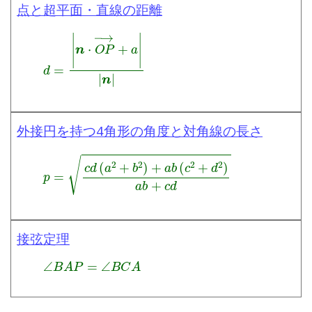
点と超平面・直線の距離
d
=
|
n
⋅
O
P
→
+
a
|
|
n
|
外接円を持つ4角形の角度と対角線の長さ
p
=
c
d
(
a
2
+
b
2
)
+
a
b
(
c
2
+
d
2
)
a
b
+
c
d
接弦定理
∠
B
A
P
=
∠
B
C
A