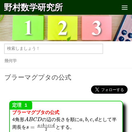
野村数学研究所
コンテンツへスキップ
幾何学
ブラーマグプタの公式
ブラーマグプタの公式
A
B
C
D
a
,
b
,
c
,
d
4角形
の辺の長さを順に
として半
s
=
a
+
b
+
c
+
d
2
周長を
とする。
S