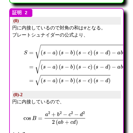
(0)
π
円に内接しているので対角の和は
となる。
ブレートシュナイダーの公式より、
(
s
−
−
a
d
b
)
c
S
−
d
=
a
cos
(
b
s
c
−
d
2
a
cos
A
)
+
(
C
s
2
2
(
−
π
=
s
b
2
(
−
)
=
s
d
(
(
−
)
s
s
a
−
−
)
c
a
(
)
)
s
(
(
−
s
s
b
−
−
)
d
b
(
)
)
s
(
−
s
c
−
)
c
)
(0)-2
円に内接しているので、
cos
B
=
a
2
+
b
2
−
c
2
−
d
2
2
(
a
b
+
c
d
)