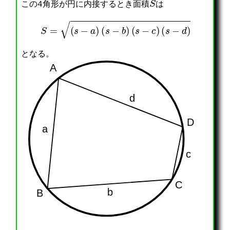
この4角形が円に内接するとき面積
は
S
=
(
s
−
a
)
(
s
−
b
)
(
s
−
c
)
(
s
−
d
)
となる。