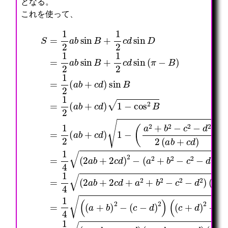
となる。
これを使って、
S
=
(
(
(
(
=
1
a
a
2
2
1
2
2
2
a
(
(
s
2
(
+
+
b
a
c
−
a
a
b
b
+
−
+
2
b
b
2
2
2
b
d
c
sin
+
−
−
c
)
+
)
c
c
c
d
2
a
(
d
2
2
−
)
−
2
B
)
−
−
(
a
=
b
s
+
sin
d
d
c
2
1
)
−
1
2
2
−
−
4
(
2
(
2
2
)
d
b
(
c
b
s
c
B
(
2
)
2
a
+
)
−
d
=
a
=
2
+
+
d
(
b
sin
1
b
1
)
c
b
−
2
)
2
+
4
(
2
+
a
s
(
(
c
(
(
+
c
+
−
s
D
a
d
2
c
d
−
b
2
−
=
b
)
a
+
2
d
)
a
a
1
+
)
b
d
)
)
=
)
)
2
c
2
+
)
=
(
1
=
a
d
=
2
2
1
a
4
(
b
)
1
c
−
4
+
(
s
sin
1
4
d
(
b
2
−
−
(
+
(
−
s
d
cos
2
a
a
c
−
)
B
a
2
+
+
2
(
+
b
+
b
d
d
s
1
2
+
b
)
)
)
−
2
B
2
2
2
c
c
=
c
−
−
)
d
1
d
c
sin
2
)
2
(
2
−
a
−
d
(
b
2