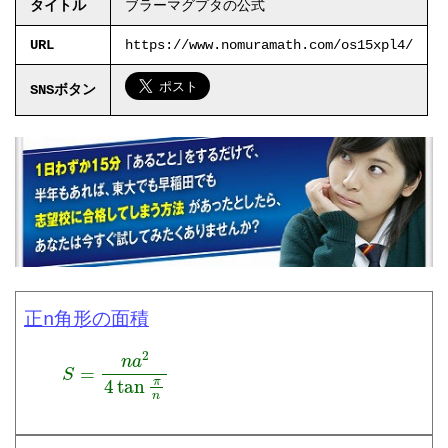
タイトル
ブラーマグプタの公式
URL
https://www.nomuramath.com/os15xpl4/
SNSボタン
正n角形の面積
S
=
n
a
2
4
tan
π
n