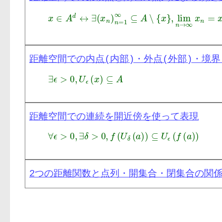
距離空間での内点(内部)・外点(外部)・境界
距離空間での連続を開近傍を使って表現
2つの距離関数と点列・開集合・閉集合の関