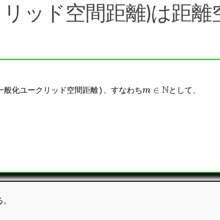
クリッド空間距離)は距離
m
∈
N
一般化ユークリッド空間距離)、すなわち
として、
d
m
(
x
,
y
)
=
(
∑
k
=
1
n
|
x
k
−
y
k
|
m
)
1
m
=
‖
x
−
y
‖
m
る。