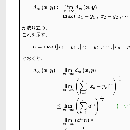
d
∞
(
x
,
y
が成り立つ。
これを示す。
とおくと、
d
∞
(
x
,
y
)
=
lim
m
→
∞
d
m