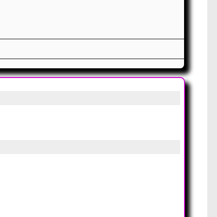
m
(
y
,
x
)