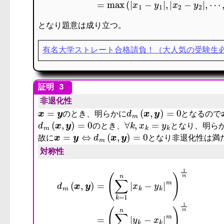
となり題意は成り立つ。
有名大学ストレート合格請負！（大人気の受験生
非退化性
x
=
y
d
m
(
x
,
y
)
=
0
のとき、明らかに
となるので
d
m
(
x
,
y
)
=
0
∀
k
,
x
k
=
y
k
のとき、
となり、明ら
x
=
y
⇔
d
m
(
x
,
y
)
=
0
故に
となり非退化性は満
対称性
d
m
(
x
,