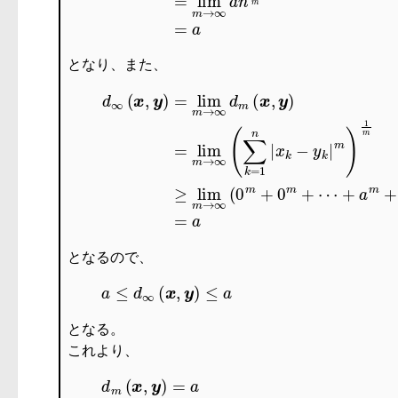
となり、また、
d
∞
(
x
,
y
)
=
lim
m
→
∞
d
m
となるので、
となる。
これより、