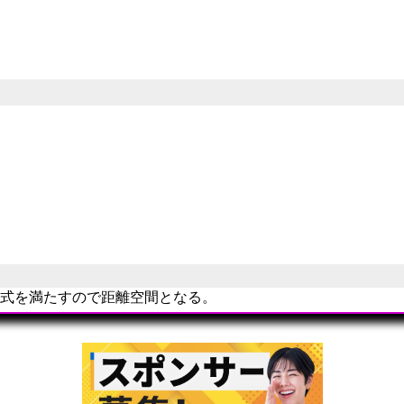
)
=
‖
x
−
z
‖
m
=
‖
x
−
y
+
y
+
z
‖
m
≤
‖
x
−
y
‖
m
+
‖
y
+
z
‖
m
=
d
m
(
x
,
y
)
+
等式を満たすので距離空間となる。