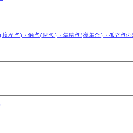
x
∈
A
d
↔
∃
(
x
n
)
n
=
1
∞
⊆
A
∖
{
x
}
,
lim
n
→
∞
x
n
=
x
(境界点)・触点(閉包)・集積点(導集合)・孤立点の
∃
ϵ
>
0
,
U
ϵ
(
x
)
⊆
A
∀
ϵ
>
0
,
∃
δ
>
0
,
f
(
U
δ
(
a
)
)
⊆
U
ϵ
(
f
(
a
)
)
係