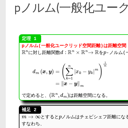
pノルム(一般化ユー
pノルム(一般化ユークリッド空間距離)は距離空間
R
n
d
:
R
n
×
R
n
→
R
p
に対し距離関数
を
-ノルム(
(
R
n
,
d
m
)
で定めると、
は距離空間になる。
m
→
∞
p
とすると
ノルムはチェビシェフ距離にな
すなわち、