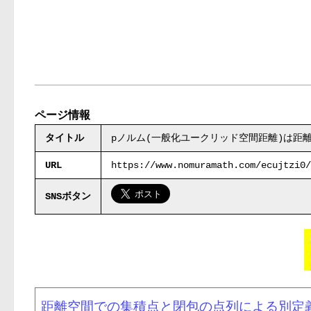
ページ情報
タイトル
pノルム(一般化ユークリッド空間距離)は距
URL
https://www.nomuramath.com/ecujtzi0/
SNSボタン
距離空間での集積点と閉包の点列による別定