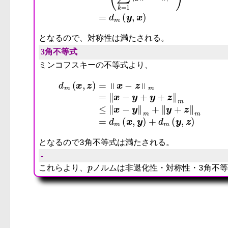
となるので、対称性は満たされる。
3角不等式
ミンコフスキーの不等式より、
d
m
(
x
,
z
となるので3角不等式は満たされる。
-
p
これらより、
ノルムは非退化性・対称性・3角不