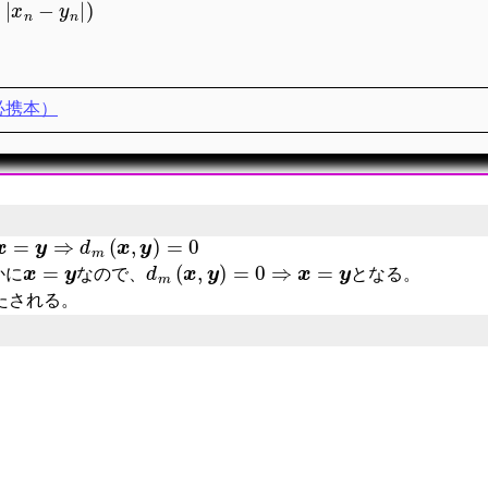
必携本）
x
=
y
⇒
d
m
(
x
,
y
)
=
0
x
=
y
d
m
(
x
,
y
)
=
0
⇒
x
=
y
かに
なので、
となる。
たされる。
y
)
=
(
∑
k
=
1
n
|
x
k
−
y
k
|
m
)
1
m
=
(
∑
k
=
1
n
|
y
k
−
x
k
|
m
)
1
m
=
d