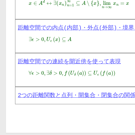
距離空間での内点(内部)・外点(外部)・境界
距離空間での連続を開近傍を使って表現
2つの距離関数と点列・開集合・閉集合の関