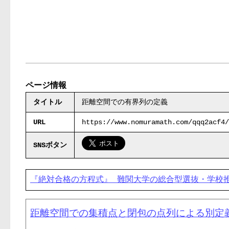
ページ情報
タイトル
距離空間での有界列の定義
URL
https://www.nomuramath.com/qqq2acf4/
SNSボタン
『絶対合格の方程式』 難関大学の総
距離空間での集積点と閉包の点列による別定