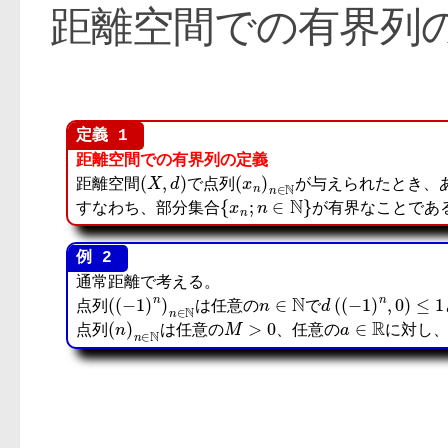
距離空間での有界列
距離空間での有界列の定義
(
X
,
d
)
(
x
n
)
n
∈
N
距離空間
で点列
が与えられたとき、
{
x
n
;
n
∈
N
}
すなわち、部分集合
が有界なことであ
通常距離で考える。
(
(
−
1
)
n
)
n
∈
N
n
∈
N
d
(
(
−
1
)
n
,
0
)
≤
点列
は任意の
で
(
n
)
n
∈
N
M
>
0
a
∈
R
点列
は任意の
、任意の
に対し