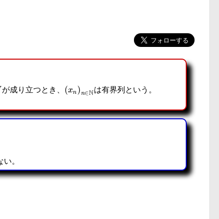
(
x
n
)
n
∈
N
が成り立つとき、
は有界列という。
ない。