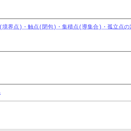
x
∈
A
d
↔
∃
(
x
n
)
n
=
1
∞
⊆
A
∖
{
x
}
,
lim
n
→
∞
x
n
=
x
(境界点)・触点(閉包)・集積点(導集合)・孤立点の
∃
ϵ
>
0
,
U
ϵ
(
x
)
⊆
A
∀
ϵ
>
0
,
∃
δ
>
0
,
f
(
U
δ
(
a
)
)
⊆
U
ϵ
(
f
(
a
)
)
係