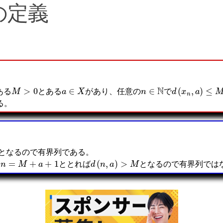
の定義
M
>
0
a
∈
X
n
∈
N
d
(
x
n
,
a
)
≤
M
ある
とある
があり、任意の
で
る。
1
となるので有界列である。
n
=
M
+
a
+
1
d
(
n
,
a
)
>
M
、
ととれば
となるので有界列では