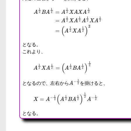
A
となる。
これより、
A
−
1
2
となるので、左右から
を掛けると、
となる。