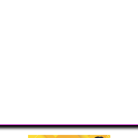
1
2
B
A
1
2
=
A
1
2
X
A
X
A
1
2
=
A
1
2
X
A
1
2
A
1
2
X
A
1
2
=
(
A
1
2
X
A
1
2
A
1
2
X
A
1
2
=
(
A
1
2
B
A
1
2
)
1
2
X
=
A
−
1
2
(
A
1
2
B
A
1
2
)
1
2
A
−
1
2