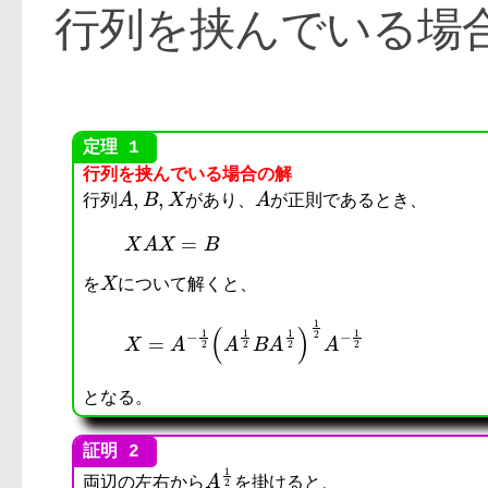
行列を挟んでいる場
行列を挟んでいる場合の解
A
,
B
,
X
A
行列
があり、
が正則であるとき、
X
を
について解くと、
となる。
A
1
2
両辺の左右から
を掛けると、