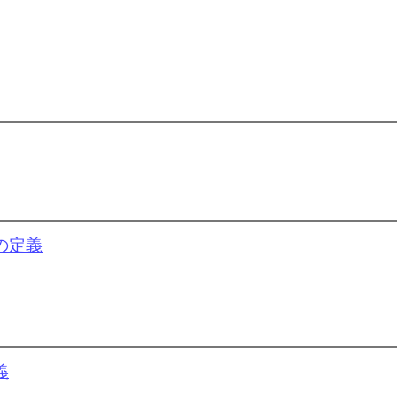
μ
H
(
x
1
,
x
2
)
=
μ
G
2
(
x
1
,
x
2
)
μ
A
(
x
1
,
x
2
)
調和平均
≤
相乗平均
≤
相加平均
の定義
μ
A
=
1
n
∑
k
=
1
n
x
k
義