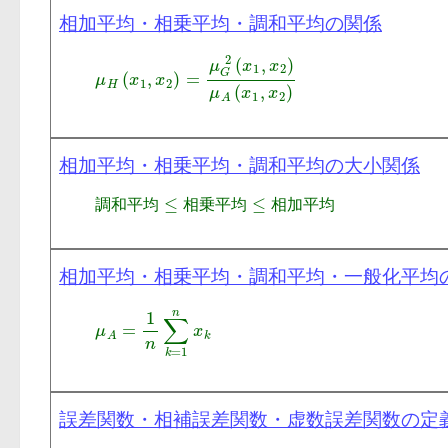
相加平均・相乗平均・調和平均の関係
相加平均・相乗平均・調和平均の大小関係
調
和
平
均
相
乗
平
均
相
加
平
均
相加平均・相乗平均・調和平均・一般化平均
誤差関数・相補誤差関数・虚数誤差関数の定