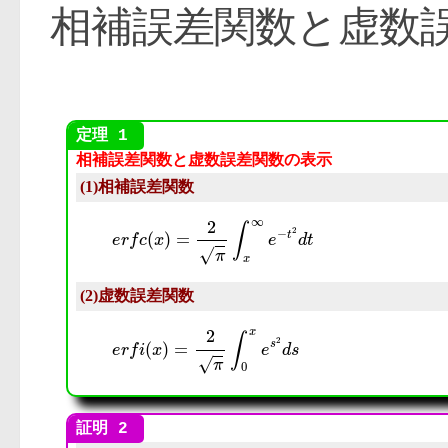
相補誤差関数と虚数
相補誤差関数と虚数誤差関数の表示
(1)相補誤差関数
(2)虚数誤差関数