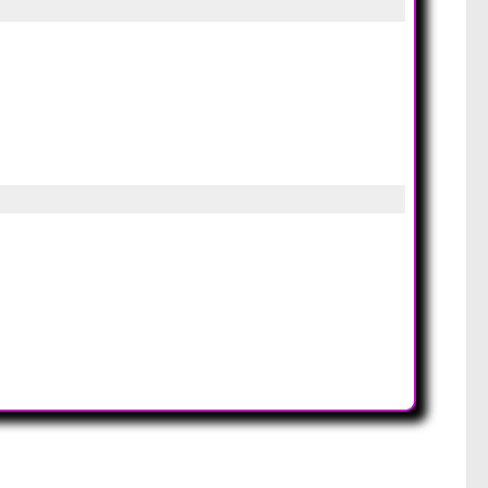
e
−
t
2
d
t
=
−
i
t
)