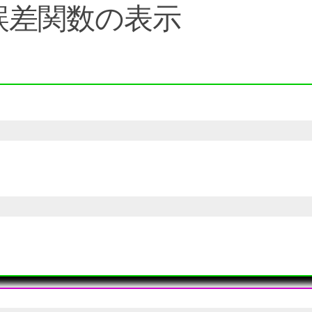
誤差関数の表示
e
r
f
c
(
x
)
=
2
π
∫
x
∞
e
−
t
2
d
t
e
r
f
i
(
x
)
=
2
π
∫
0
x
e
s
2
d
s