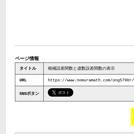
ページ情報
タイトル
相補誤差関数と虚数誤差関数の表示
URL
https://www.nomuramath.com/ong5790r/
SNSボタン