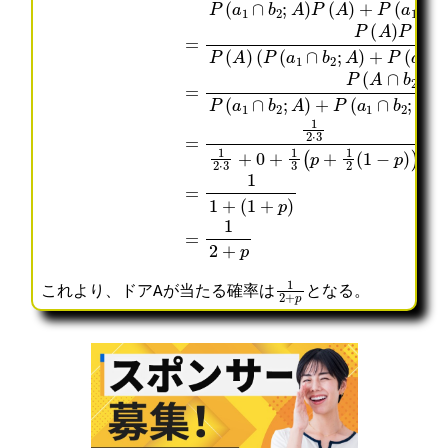
1
2
+
p
これより、ドアAが当たる確率は
となる。