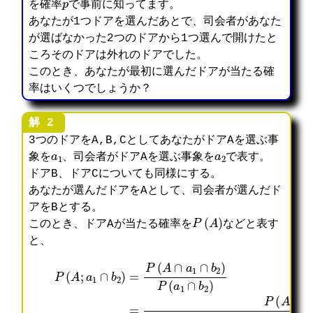
を確率
で事前に知ってます。
あなたが1つドアを選んだあとで、司会者があなた
が選ばなかった2つのドアから1つ選んで開けたと
ころそのドアは外れのドアでした。
このとき、あなたが最初に選んだドアが当たる確
率はいくつでしょうか？
3つのドアをA,B,CとしてあなたがドアAを選ぶ事
a
1
a
2
象を
、司会者がドアAを選ぶ事象を
で表す。
ドアB、ドアCについても同様にする。
あなたが選んだドアをAとして、司会者が選んだド
アをBとする。
P
(
A
)
このとき、ドアAが当たる確率を
などと表す
と、
P
(
=
(
P
P
A
(
(
=
;
a
A
1
a
1
∩
2
1
∩
b
⋅
∩
b
2
3
b
2
)
1
2
;
P
2
=
)
A
(
⋅
P
=
)
a
3
(
P
+
1
+
A
(
(
P
∩
0
)
1
A
(
b
+
P
+
∩
a
2
1
(
p
a
1
;
3
A
)
1
∩
A
(
∩
=
∩
b
)
p
b
1
b
2
+
+
2
2
2
;
P
1
)
+
)
B
(
2
P
p
P
)
a
(
(
(
+
1
1
A
a
P
∩
−
)
1
(
b
p
∩
a
2
)
b
1
;
)
2
∩
B
=
)
b
)
1
=
2
+
1
P
;
P
+
(
C
(
A
)
a
)
)
1
P
∩
(
b
a
2