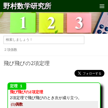
野村数学研究所
コンテンツへスキップ
２項係数
飛び飛びの2項定理
飛び飛びの2項定理
2項定理で飛び飛びのとき次が成り立つ。
(1)偶数