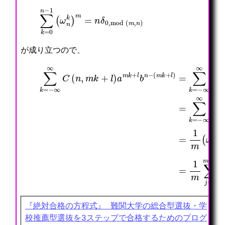
∑
k
=
0
n
−
1
(
ω
n
k
)
m
=
n
δ
0
,
mod
(
m
,
n
)
が成り立つので、
(
=
(
m
∑
a
k
k
ω
=
+
=
m
1
l
−
j
m
)
∞
)
∑
(
=
∞
k
k
ω
∑
C
b
=
m
k
(
n
−
j
=
n
−
∞
)
−
,
k
∞
−
∞
k
=
C
l
∞
)
1
(
∑
C
a
m
n
j
(
k
∑
,
=
n
b
j
m
0
,
n
=
k
m
k
−
0
+
−
)
k
m
l
1
a
1
−
)
∑
k
m
1
a
k
b
∑
ω
m
=
n
j
m
k
−
−
=
−
+
∞
k
0
j
l
∞
δ
m
l
b
C
0
−
(
n
(
,
1
a
−
n
mod
(
ω
,
ω
m
k
m
j
)
(
j
+
k
)
b
−
k
)
l
−
n
,
l
m
『絶対合格の方程式』 難関大学の総合型選抜・学
校推薦型選抜を3ステップで合格するためのプログ