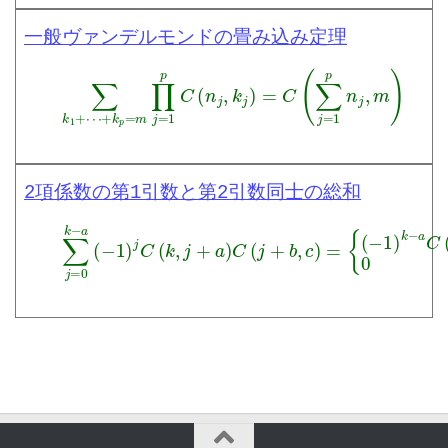
一般ヴァンデルモンドの畳み込み定理
∑
k
1
+
⋯
+
k
p
=
m
∏
j
=
1
p
C
(
n
j
,
k
j
)
=
C
(
∑
j
=
1
p
n
j
,
m
)
2項係数の第1引数と第2引数同士の総和
{
(
∑
−
j
1
=
)
0
k
k
−
−
a
a
C
(
(
−
b
1
−
)
a
j
,
C
c
(
−
k
k
,
)
j
a
+
−
a
b
)
+
C
c
(
≤
j
k
+
0
b
k
,
<
c
a
)
−
=
b
+
c