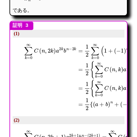
である。
(1)
(
=
−
∑
1
1
k
2
(
)
=
{
−
k
0
∑
a
)
∞
k
)
C
C
=
k
(
(
0
b
n
n
∞
n
,
,
C
−
k
2
(
k
)
k
n
}
a
)
,
=
k
a
k
1
b
2
)
2
n
k
a
{
−
b
k
(
k
n
b
a
=
−
n
+
1
2
−
b
2
k
k
)
{
=
+
n
∑
1
∑
+
k
2
k
(
=
∑
=
−
0
k
0
a
∞
=
∞
+
C
0
C
b
(
∞
(
)
n
(
n
n
,
1
,
}
k
+
k
)
)
a
k
b
n
(2)
(
2
k
+
(
1
−
)
a
∑
=
+
k
∑
b
=
=
k
)
0
(
=
n
∞
a
0
}
C
+
∞
=
(
b
C
1
n
)
(
2
,
n
n
{
2
−
,
(
k
1
k
a
+
2
)
+
1
{
a
b
)
(
k
)
a
a
b
n
2
+
n
−
k
b
−
(
+
)
k
−
1
n
−
a
b
+
∑
+
n
k
b
−
=
)
0
n
∞
}
C
(
n
,
2
k
)