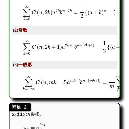
∑
k
=
0
∞
C
(
n
,
2
k
)
(
a
−
2
a
k
+
b
b
n
)
−
n
2
}
k
=
1
2
{
(
a
+
b
)
n
+
(2)奇数
(
2
∑
k
k
+
=
1
0
)
∞
=
C
1
(
2
n
{
,
(
2
a
k
+
+
b
1
)
)
n
a
−
2
(
k
−
+
a
1
+
b
b
n
)
−
n
}
(3)一般形
(
m
k
+
∑
l
k
)
=
=
−
1
∞
m
∞
∑
C
j
(
=
n
0
,
m
m
−
k
1
+
ω
l
m
)
−
a
j
m
l
k
(
+
a
l
ω
b
m
n
j
−
+
b
)
n
ω
n
は1の
乗根、
ω
n
=
e
2
π
n
i