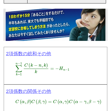
2項係数の総和その他
∑
k
=
1
n
−
1
C
(
k
−
n
,
k
)
k
=
−
H
n
−
1
2項係数の関係その他
C
(
α
,
β
)
C
(
β
,
γ
)
=
C
(
α
,
γ
)
C
(
α
−
γ
,
β
−
γ
)