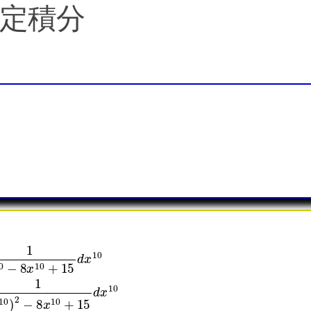
る定積分
∫
2
∞
x
9
x
20
−
48
x
10
+
575
d
x
=
?
0
−
8
−
x
3
10
)
d
+
x
(
=
15
10
(
−
x
1
d
=
10
20
x
1
10
20
−
log
4
=
[
)
1
log
+
1019
10
1
)
∫
(
d
2
x
x
1021
10
10
10
∞
−
=
1
5
1
=
(
)
10
1
x
−
20
10
log
∫
2
log
)
10
2
(
−
x
∞
1021
8
10
1
x
(
10
−
x
3
10
1019
+
)
15
]
−
x
5
d
10
)
x
10
→
2
=
1