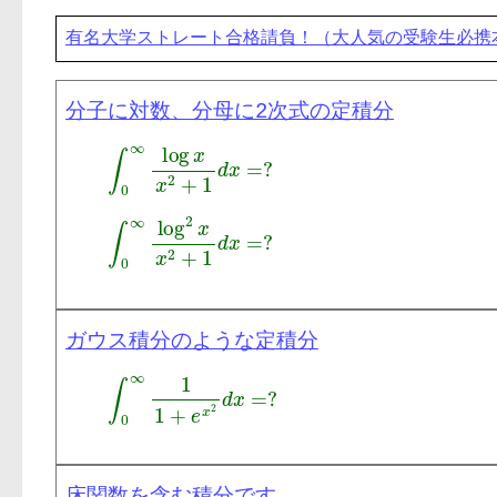
有名大学ストレート合格請負！（大人気の受験生必携
分子に対数、分母に2次式の定積分
ガウス積分のような定積分