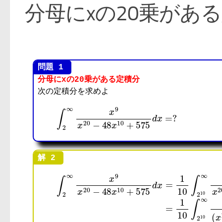
分母にxの20乗があ
分母にxの20乗がある定積分
次の定積分を求めよ
∫
(
2
x
∞
10
x
9
−
x
3
20
)
d
−
x
48
10
x
=
10
1
20
+
575
∫
2
10
d
x
∞
=
1
1
(
10
x
10
∫
2
−
10
5
)
∞
−
1
1
x
(
20
x
1