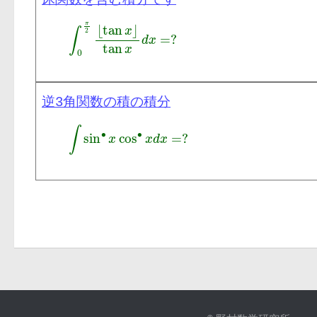
床関数を含む積分です
逆3角関数の積の積分