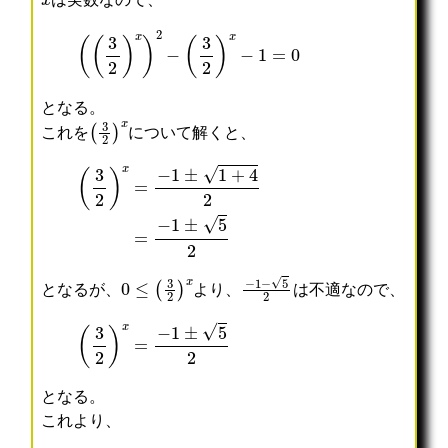
は実数なので、
(
(
3
2
)
x
)
2
−
(
3
2
)
x
−
1
=
0
となる。
(
3
2
)
x
これを
について解くと、
(
3
2
)
x
=
−
1
±
1
+
4
2
=
−
1
±
5
2
0
≤
(
3
2
)
x
−
1
−
5
2
となるが、
より、
は不適なので、
(
3
2
)
x
=
−
1
±
5
2
となる。
これより、