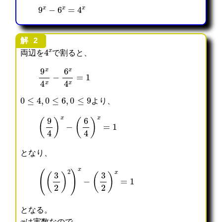
9
x
−
6
x
=
4
x
4
x
両辺を
で割ると、
9
x
4
x
−
6
x
4
x
=
1
0
≤
4
,
0
≤
6
,
0
≤
9
より、
(
9
4
)
x
−
(
6
4
)
x
=
1
となり、
(
(
3
2
)
2
)
x
−
(
3
2
)
x
=
1
となる。
x