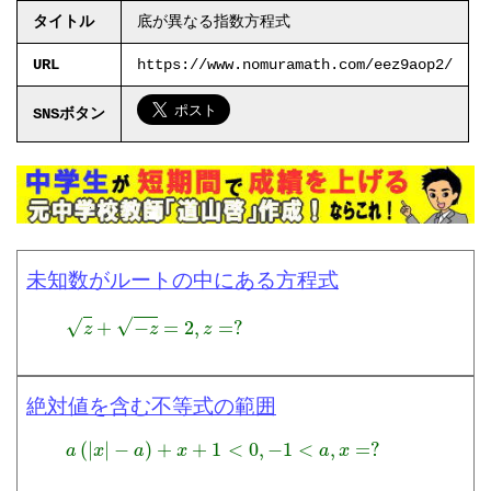
タイトル
底が異なる指数方程式
URL
https://www.nomuramath.com/eez9aop2/
SNSボタン
未知数がルートの中にある方程式
z
+
−
z
=
2
,
z
=
?
絶対値を含む不等式の範囲
a
(
|
x
|
−
a
)
+
x
+
1
<
0
,
−
1
<
a
,
x
=
?