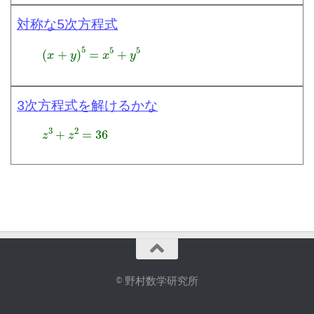
対称な5次方程式
(
x
+
y
)
5
=
x
5
+
y
5
3次方程式を解けるかな
z
3
+
z
2
=
36
© 野村数学研究所