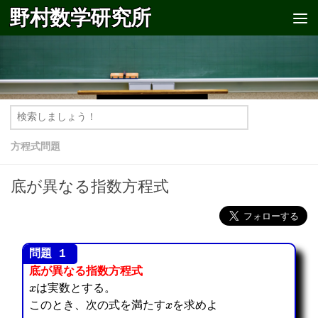
野村数学研究所
コンテンツへスキップ
方程式問題
底が異なる指数方程式
底が異なる指数方程式
x
は実数とする。
x
このとき、次の式を満たす
を求めよ