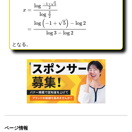
x
=
log
−
1
+
5
2
log
3
2
=
log
(
−
1
+
5
)
−
log
2
log
3
−
lo
となる。
ページ情報