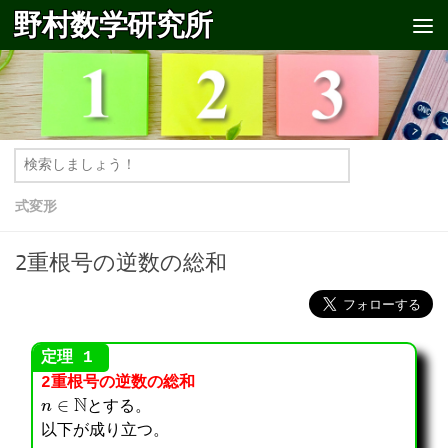
野村数学研究所
コンテンツへスキップ
式変形
2重根号の逆数の総和
2重根号の逆数の総和
n
∈
N
とする。
以下が成り立つ。