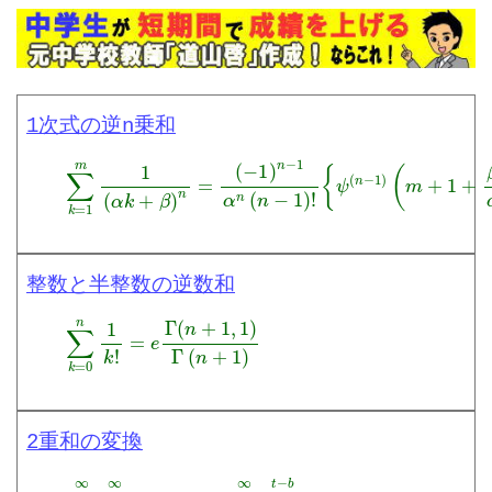
1次式の逆n乗和
∑
k
=
1
m
1
(
α
(
k
m
+
+
β
1
)
+
n
β
=
α
(
)
−
−
1
ψ
)
(
n
n
−
−
1
1
α
)
n
(
(
1
n
+
−
β
1
α
)
)
!
}
{
ψ
(
n
−
1
)
整数と半整数の逆数和
∑
k
=
0
n
1
k
!
=
e
Γ
(
n
+
1
,
1
)
Γ
(
n
+
1
)
2重和の変換
∑
m
=
a
∞
∑
n
=
b
∞
f
(
m
,
n
)
=
∑
t
=
a
+
b
∞
∑
s
=
a
t
−
b
f
(
s
,
t
−
s